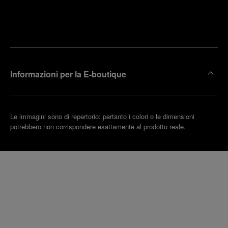
Trova la
rendi un
boutique
untamento
più
vicina
Informazioni per la E-boutique
Le immagini sono di repertorio: pertanto i colori o le dimensioni
potrebbero non corrispondere esattamente al prodotto reale.