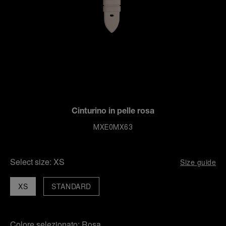
Cinturino in pelle rosa
MXE0MX63
Select size:
XS
Size guide
XS
STANDARD
Colore selezionato:
Rosa