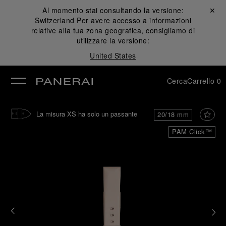
Al momento stai consultando la versione:
Chiudi ✕
Switzerland
Per avere accesso a informazioni
udi
relative alla tua zona geografica, consigliamo di
utilizzare la versione:
United States
Cerca
Carrello
0
La misura XS ha solo un passante
20/18 mm
PAM Click™