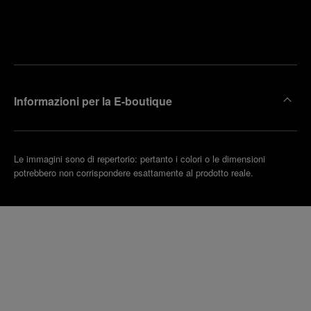
Trova la
rendi un
boutique
untamento
più
vicina
Informazioni per la E-boutique
Le immagini sono di repertorio: pertanto i colori o le dimensioni
potrebbero non corrispondere esattamente al prodotto reale.