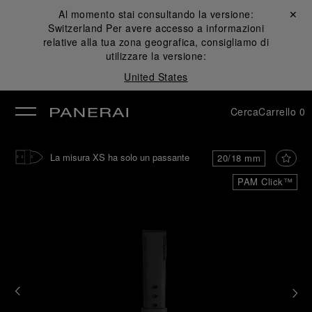
Al momento stai consultando la versione:
Chiudi ✕
Switzerland
Per avere accesso a informazioni
udi
relative alla tua zona geografica, consigliamo di
utilizzare la versione:
United States
Cerca
Carrello
0
La misura XS ha solo un passante
20/18 mm
PAM Click™