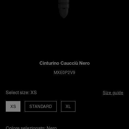
Cinturino Caucciù Nero
MXE0P2V9
Select size:
XS
Size guide
XS
STANDARD
XL
Colore selezionato:
Nero