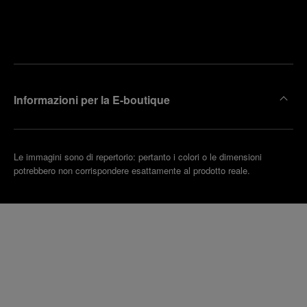
Trova la
rendi un
boutique
untamento
più
vicina
Informazioni per la E-boutique
Le immagini sono di repertorio: pertanto i colori o le dimensioni
potrebbero non corrispondere esattamente al prodotto reale.