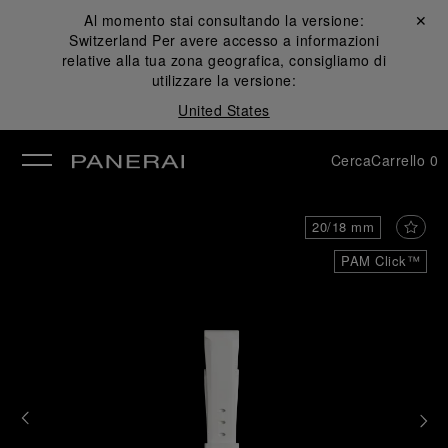
Al momento stai consultando la versione:
Chiudi ✕
Switzerland
Per avere accesso a informazioni
udi
relative alla tua zona geografica, consigliamo di
utilizzare la versione:
United States
Cerca
Carrello
0
20/18 mm
PAM Click™