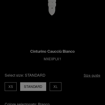
Cinturino Caucciù Bianco
MXE0PLX1
Select size:
STANDARD
Size guide
XS
STANDARD
XL
Colore selezionato:
Bianco