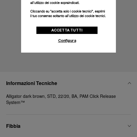
all’utilizzo dei cookie sopraindicati.
Cliccando su "accetta solo i cookie tecnici", esprimi
il tuo consenso soltanto all’utilizzo dei cookie tecnici.
ACCETTA TUTTI
Configura
Informazioni Tecniche
Alligator dark brown, STD, 22/20, BA, PAM Click Release
System™
Fibbia