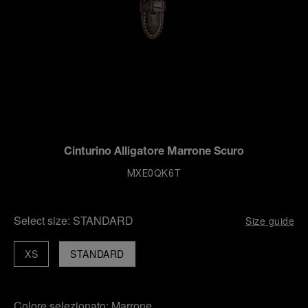
Cinturino Alligatore Marrone Scuro
MXE0QK6T
Select size:
STANDARD
Size guide
XS
STANDARD
Colore selezionato:
Marrone