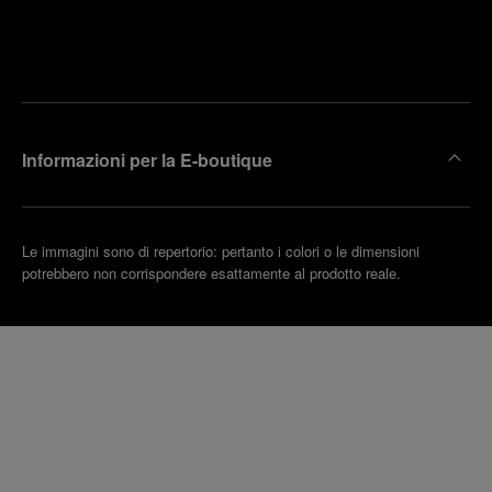
Trova la
rendi un
boutique
untamento
più
vicina
Informazioni per la E-boutique
Le immagini sono di repertorio: pertanto i colori o le dimensioni
potrebbero non corrispondere esattamente al prodotto reale.