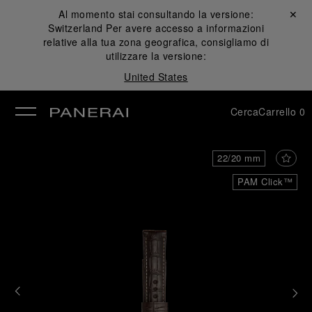
Al momento stai consultando la versione:
Chiudi ✕
Switzerland
Per avere accesso a informazioni
udi
relative alla tua zona geografica, consigliamo di
utilizzare la versione:
United States
Cerca
Carrello
0
22/20 mm
PAM Click™