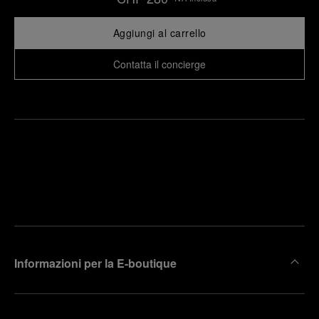
Aggiungi al carrello
Contatta il concierge
Trova la
rendi un
boutique
untamento
più
vicina
Informazioni per la E-boutique