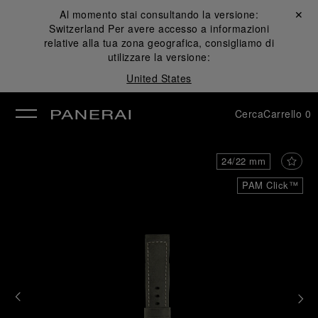
Al momento stai consultando la versione:
Chiudi ✕
Switzerland
Per avere accesso a informazioni
udi
relative alla tua zona geografica, consigliamo di
utilizzare la versione:
United States
Cerca
Carrello
0
24/22 mm
PAM Click™