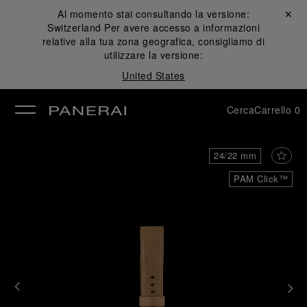
Al momento stai consultando la versione:
Chiudi ✕
Switzerland
Per avere accesso a informazioni
udi
relative alla tua zona geografica, consigliamo di
utilizzare la versione:
United States
Cerca
Carrello
0
24/22 mm
PAM Click™