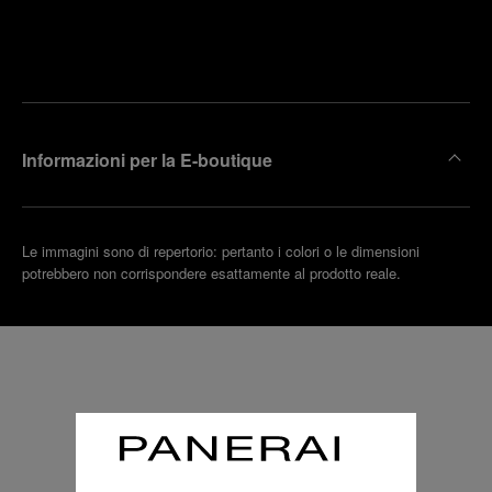
Trova la
rendi un
boutique
untamento
più
vicina
Informazioni per la E-boutique
Le immagini sono di repertorio: pertanto i colori o le dimensioni
potrebbero non corrispondere esattamente al prodotto reale.