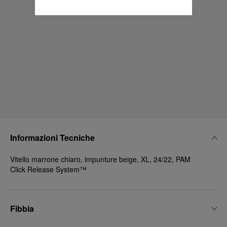
Informazioni Tecniche
Vitello marrone chiaro, impunture beige, XL, 24/22, PAM
Click Release System™
Fibbia