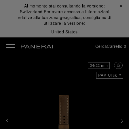
Al momento stai consultando la versione:
Chiudi ✕
Switzerland
Per avere accesso a informazioni
udi
relative alla tua zona geografica, consigliamo di
utilizzare la versione:
United States
Cerca
Carrello
0
24/22 mm
PAM Click™