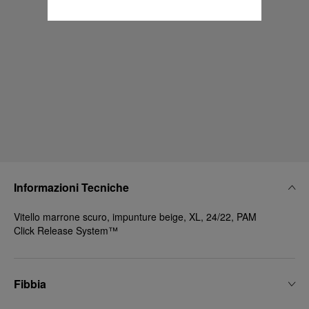
Informazioni Tecniche
Vitello marrone scuro, impunture beige, XL, 24/22, PAM
Click Release System™
Fibbia