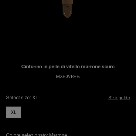
Cinturino in pelle di vitello marrone scuro
MXE0VRRB
Select size:
XL
Size guide
XL
Colore selezionato:
Marrone