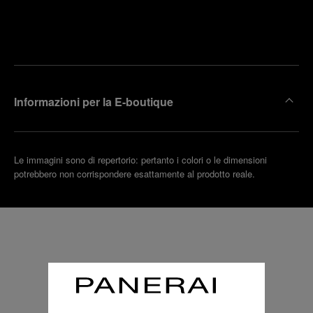
Trova la
rendi un
boutique
untamento
più
vicina
Informazioni per la E-boutique
Le immagini sono di repertorio: pertanto i colori o le dimensioni
potrebbero non corrispondere esattamente al prodotto reale.