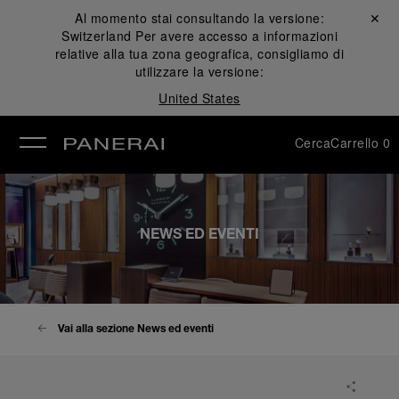
Al momento stai consultando la versione:
Chiudi ✕
Switzerland
Per avere accesso a informazioni
udi
relative alla tua zona geografica, consigliamo di
utilizzare la versione:
United States
Cerca
Carrello
0
NEWS ED EVENTI
Vai alla sezione News ed eventi