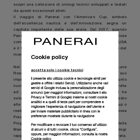
scopri una collezione di orologi tecnici sviluppati e testati
da questi eccezionali atleti. ​
Il viaggio di Panerai con l’America’s Cup, simbolo
dell’eccellenza nautica e dell’innovazione, segna un
capitolo importante della sua storia. Dal 2017, quando
Panerai è diventata Partner Ufficiale della prestigiosa
competizione velica e ha sponsorizzato l’Oracle Team USA
e il Softbank Team Japan, il brand è entrato a far parte del
mondo della vela d’élite.​
Cookie policy
Nel 2019, Panerai è diventata Sponsor Ufficiale di Luna
accetta solo i cookie tecnici
Rossa Prada Pirelli, consolidando ulteriormente il suo
Il presente sito utilizza cookie e tecnologie simili per
impegno in questo sport. Questa partnership ha raggiunto
gestire e offrire i relativi Servizi. Utilizziamo anche vari
nuove vette durante la 36a America’s Cup che si è svolta
servizi di Google inclusa la personalizzazione degli
annunci (per maggiori informazioni, consultare il
sito
ad Auckland nel 2021. In questi sei anni, Panerai ha
Privacy e Termini di Google
) insieme ai nostri cookie
sviluppato una serie di orologi tecnici, ciascuno ispirato
analitici e a quelli di terze parti per comprendere e
alle tecnologie e ai materiali utilizzati nell’America’s Cup o
migliorare l'esperienza di navigazione dell'utente e
per inviare materiale pubblicitario in linea con le
realizzato per soddisfare le esigenze del team Luna Rossa
preferenze mostrate durante la navigazione
Prada Pirelli.​
Progettati e testati presso il Laboratorio di Idee della
Per modificare o revocare il tuo consenso all’utilizzo
di alcuni o di tutti i cookie, clicca “Configura”,
Manifattura Panerai di Neuchâtel, questi orologi
oppure, per maggiori informazioni, consulta la nostra
rappresentano l’impegno del brand per la durata,
Cookie policy.