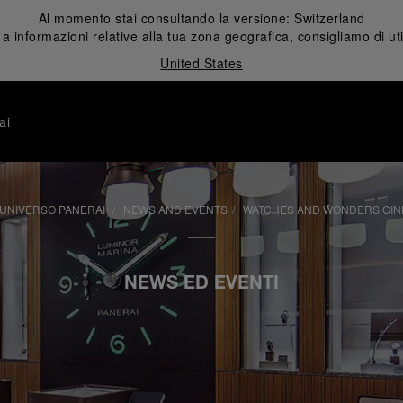
Al momento stai consultando la versione:
Switzerland
 informazioni relative alla tua zona geografica, consigliamo di uti
United States
ai
’UNIVERSO PANERAI
NEWS AND EVENTS
WATCHES AND WONDERS GIN
NEWS ED EVENTI