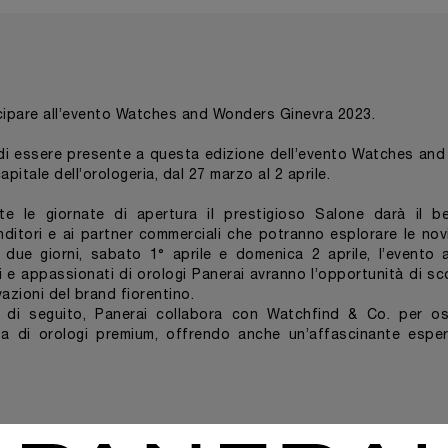
tecipare all’evento Watches and Wonders Ginevra 2023.
di essere presente a questa edizione dell’evento Watches and
apitale dell’orologeria, dal 27 marzo al 2 aprile.
e le giornate di apertura il prestigioso Salone darà il b
venditori e ai partner commerciali che potranno esplorare le nov
i due giorni, sabato 1° aprile e domenica 2 aprile, l’evento 
i e appassionati di orologi Panerai avranno l’opportunità di sco
azioni del brand fiorentino.
 di seguito, Panerai collabora con Watchfind & Co. per osp
 di orologi premium, offrendo anche un’affascinante esper