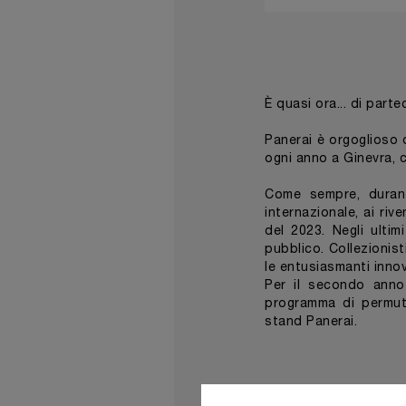
È quasi ora... di par
Panerai è orgoglioso 
ogni anno a Ginevra, c
Come sempre, durant
internazionale, ai ri
del 2023. Negli ultim
pubblico. Collezionist
le entusiasmanti innov
Per il secondo anno
programma di permuta
stand Panerai.