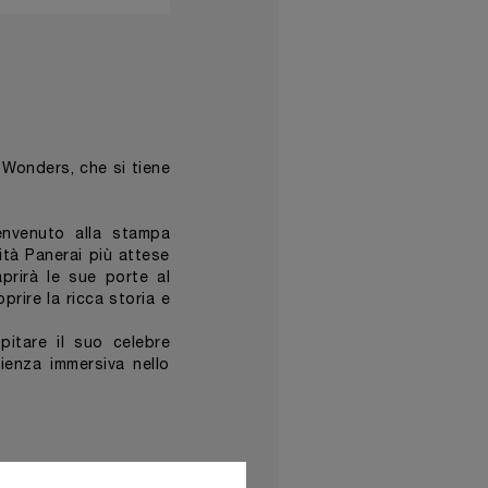
 Wonders, che si tiene
envenuto alla stampa
ità Panerai più attese
aprirà le sue porte al
prire la ricca storia e
itare il suo celebre
ienza immersiva nello