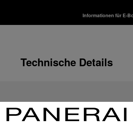
Informationen für E-B
Versandoptionen
Unsere Produkte werden 
verschiedene Lieferopti
Mehr Informationen
Technische Details
Rückgabe & Umtausch
Um Ihre vollste Zufriede
Geschenkempfänger von 
Rückgabebestimmungen 
Mehr Informationen
Zahlungsoptionen
Officine Panerai garantie
Mehr Informationen