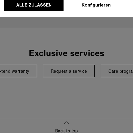
ALLE ZULASSEN
Konfigurieren
Exclusive services
xtend warranty
Request a service
Care progr
Back to top