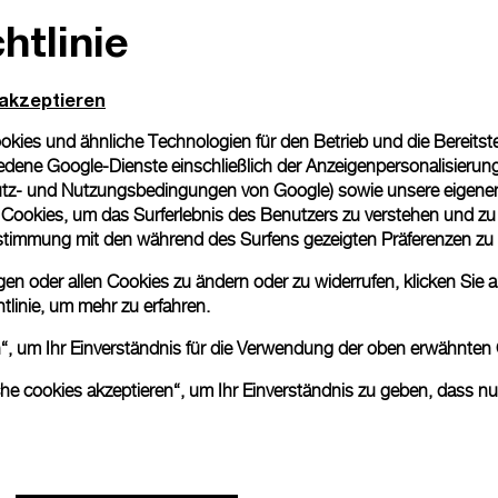
htlinie
Geschenkverpackung
Alle Bestellungen werden
Panerai Box geliefert. W
 akzeptieren
eine individuelle Gesche
ies und ähnliche Technologien für den Betrieb und die Bereitstel
Mehr Informationen
dene Google-Dienste einschließlich der Anzeigenpersonalisierung 
tz- und Nutzungsbedingungen von Google
) sowie unsere eigene
en Cookies, um das Surferlebnis des Benutzers zu verstehen und z
Bitte beachten Sie, dass es 
nstimmung mit den während des Surfens gezeigten Präferenzen zu
können beim tatsächlichen Pr
n oder allen Cookies zu ändern oder zu widerrufen, klicken Sie au
tlinie
, um mehr zu erfahren.
en“, um Ihr Einverständnis für die Verwendung der oben erwähnten
che cookies akzeptieren“, um Ihr Einverständnis zu geben, dass n