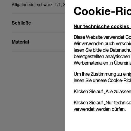
Alligatorleder schwarz, T/T, STD, 22/20, BA
Cookie-Ric
Schließe
Nur technische cookies
Diese Website verwendet Cook
Material
Wir verwenden auch verschie
lesen Sie bitte die
Datenschu
bereitgestellten analytisch
Werbematerialien in Überei
Um Ihre Zustimmung zu einige
lesen Sie unsere
Cookie-Rich
Klicken Sie auf „Alle zulass
Klicken Sie auf „Nur technis
verwendet werden dürfen.