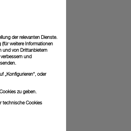
 in einer kostenlosen Geschenkverpackung mit signierter
ährend des Online-Checkouts haben Sie die Möglichkeit,
nknachricht hinzuzufügen.
lung der relevanten Dienste.
(für weitere Informationen
n und von Drittanbietern
u verbessern und
sich bei den Bildern um Archivfotos handelt. Die Farben und Größen
 senden.
odukt leicht abweichen.
f „Konfigurieren“, oder
 Cookies zu geben.
ur technische Cookies