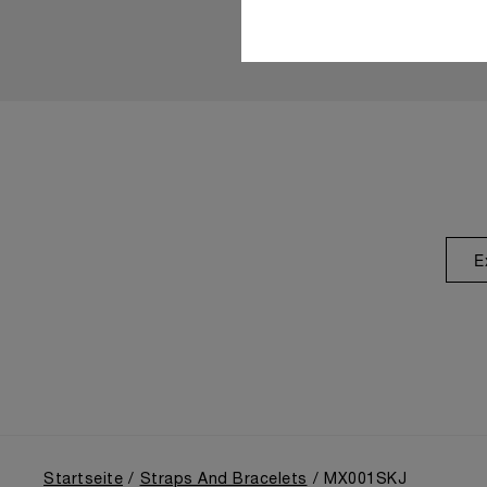
E
Startseite
Straps And Bracelets
MX001SKJ