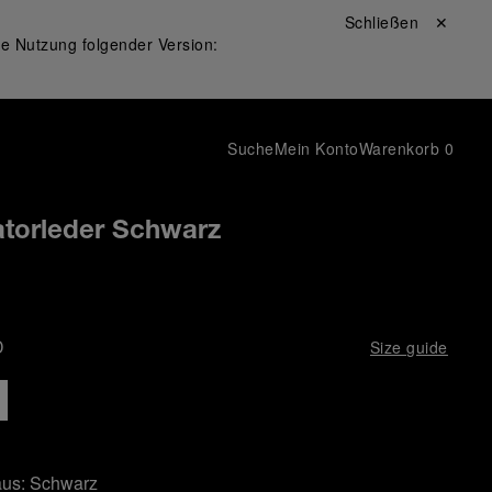
Schließen ✕
ie Nutzung folgender Version:
Suche
Mein Konto
Warenkorb
0
atorleder Schwarz
D
Size guide
aus:
Schwarz