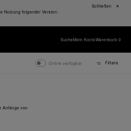
Schließen ✕
ie Nutzung folgender Version:
Suche
Mein Konto
Warenkorb
0
Online verfügbar
Filters
ie Anfänge von