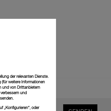
lung der relevanten Dienste.
(für weitere Informationen
n und von Drittanbietern
u verbessern und
 senden.
f „Konfigurieren“, oder
SENDEN