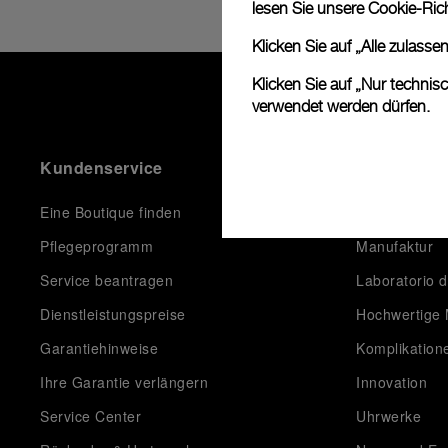
lesen Sie unsere
Cookie-Rich
Klicken Sie auf „Alle zulass
Klicken Sie auf „Nur technis
verwendet werden dürfen.
Kundenservice
Die Welt V
Eine Boutique finden
Geschichte
Pflegeprogramm
Manufaktur
Service beantragen
Laboratorio d
Dienstleistungspreise
Hochwertige 
Garantiehinweise
Komplikation
Ihre Garantie verlängern
Innovation
Service Center
Uhrwerke