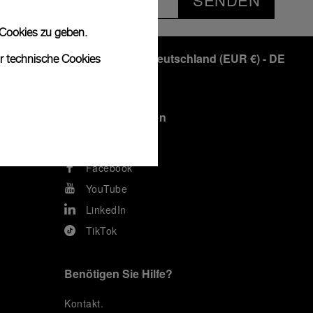
 Cookies zu geben.
Deutschland
(
EUR €
)
- DE
ur technische Cookies
In Kontakt bleiben
Instagram
Facebook
YouTube
LinkedIn
TikTok
Benötigen Sie Hilfe?
K
ontakt
.