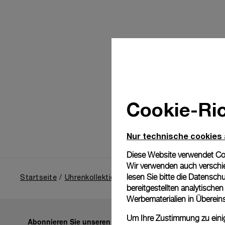
Cookie-Ric
Nur technische cookies
Diese Website verwendet Cook
Wir verwenden auch verschie
lesen Sie bitte die
Datenschu
Startseite
Uhrenkollektion
Radiomir
bereitgestellten analytisch
Werbematerialien in Überei
Um Ihre Zustimmung zu einige
Abonnieren Sie unseren Newsletter