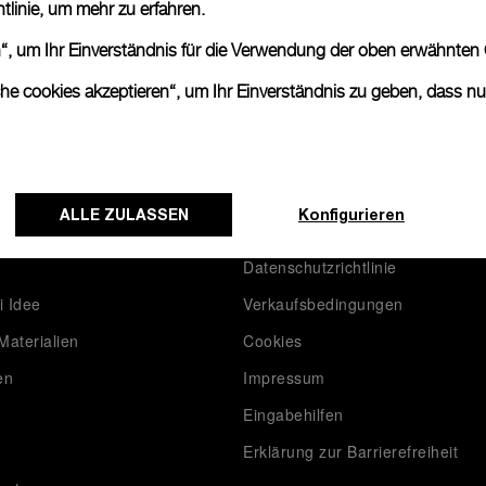
tlinie
, um mehr zu erfahren.
en“, um Ihr Einverständnis für die Verwendung der oben erwähnten
che cookies akzeptieren“, um Ihr Einverständnis zu geben, dass n
on Panerai
Rechtliches
ALLE ZULASSEN
Konfigurieren
Nutzungsbedingungen
Datenschutzrichtlinie
i Idee
Verkaufsbedingungen
Materialien
Cookies
en
Impressum
Eingabehilfen
Erklärung zur Barrierefreiheit