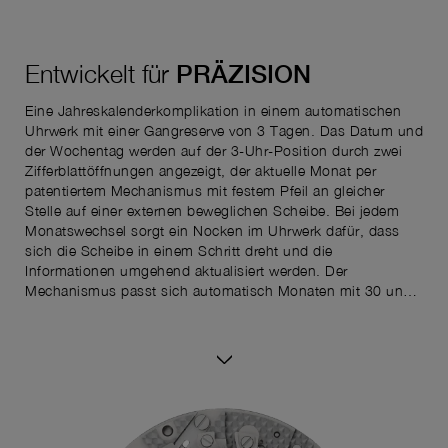
Entwickelt für
PRÄZISION
Eine Jahreskalenderkomplikation in einem automatischen
Uhrwerk mit einer Gangreserve von 3 Tagen. Das Datum und
der Wochentag werden auf der 3-Uhr-Position durch zwei
Zifferblattöffnungen angezeigt, der aktuelle Monat per
patentiertem Mechanismus mit festem Pfeil an gleicher
Stelle auf einer externen beweglichen Scheibe. Bei jedem
Monatswechsel sorgt ein Nocken im Uhrwerk dafür, dass
sich die Scheibe in einem Schritt dreht und die
Informationen umgehend aktualisiert werden. Der
Mechanismus passt sich automatisch Monaten mit 30 und
31 Tagen an, sodass nur einmal im Jahr, Ende Februar, eine
manuelle Anpassung erforderlich ist. Nach Einstellung des
Monats und des Datums ermöglicht ein Korrektor auf der
linken Seite des Gehäuses die schrittweise Veränderung des
Tages, was die Ablesbarkeit und Funktionalität des
Zeitmessers weiter verbessert. Mit der „schnellen
Zeiteinstellung“ kann der Stundenzeiger in Ein-Stunden-