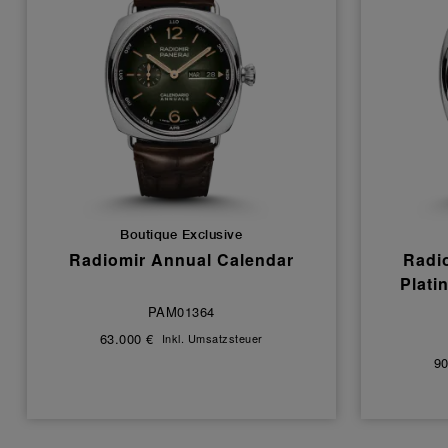
Boutique Exclusive
Radiomir Annual Calendar
Radi
Plati
PAM01364
63.000 €
Inkl. Umsatzsteuer
90