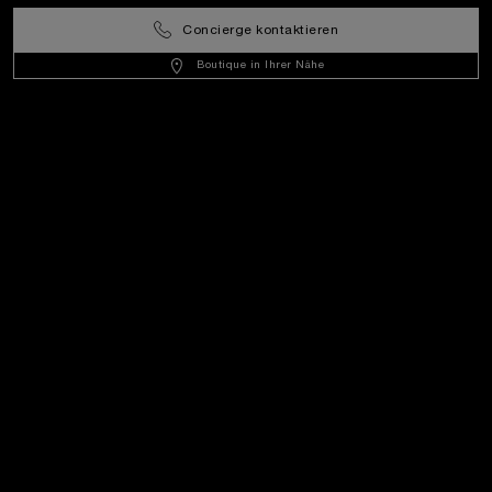
Rechtliches
Concierge kontaktieren
Boutique in Ihrer Nähe
Extras
In Kontakt bleiben
Benötigen Sie Hilfe?
K
ontakt
.
+4915735993170
OFFICINE PANERAI®
© 2026 
PANERAI
P.I. 12155270155