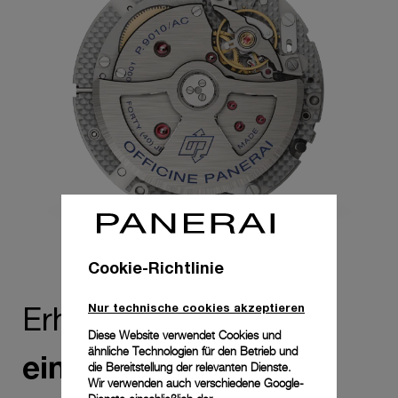
Schritten bewegt werden, ohne dass der Minutenzeiger oder
die Zeitmessung beeinträchtigt werden.
Cookie-Richtlinie
Nur technische cookies akzeptieren
zu
Erheben Sie Zeit
Diese Website verwendet Cookies und
ähnliche Technologien für den Betrieb und
einem Lebensgefühl
die Bereitstellung der relevanten Dienste.
Wir verwenden auch verschiedene Google-