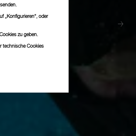
 senden.
f „Konfigurieren“, oder
 Cookies zu geben.
ur technische Cookies