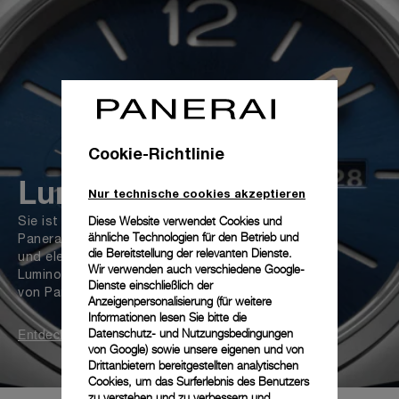
Cookie-Richtlinie
Luminor Due
Nur technische cookies akzeptieren
Diese Website verwendet Cookies und
Sie ist die vielseitigste Kollektion von
ähnliche Technologien für den Betrieb und
Panerai. Mit ihrem schlankeren, leichteren
die Bereitstellung der relevanten Dienste.
und eleganteren Gehäuse ergänzt die
Wir verwenden auch verschiedene Google-
Luminor Due das emblematische Design
Dienste einschließlich der
von Panerai
Anzeigenpersonalisierung (für weitere
Informationen lesen Sie bitte die
Entdecken
Datenschutz- und Nutzungsbedingungen
von Google
) sowie unsere eigenen und von
Drittanbietern bereitgestellten analytischen
Cookies, um das Surferlebnis des Benutzers
zu verstehen und zu verbessern und