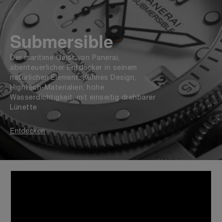
Submersible
Der maritime Geist von Panerai,
abenteuerlicher Entdecker in seinem
natürlichen Element. Kühnes Design,
Hightech-Materialien, hohe
Wasserdichtigkeit, mit einseitig drehbarer
Lünette
Entdecken