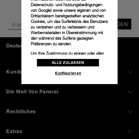
Datenschutz- und Nutzungsbedingungen
von Google
) sowie unsere eigenen und von
Drittanbietern bereitgestellten analytischen
Cookies, um das Surferlebnis des Benutzers
SENDEN
zu verstehen und zu verbessern und
Werbematerialien in Übereinstimmung mit
den während des Surfens gezeigten
Präferenzen zu senden.
Deutschland
(
EUR €
)
- DE
Um Ihre Zustimmung zu einigen oder allen
Cookies zu ändern oder zu widerrufen,
ALLE ZULASSEN
klicken Sie auf „Konfigurieren“, oder lesen
Sie unsere
Cookie-Richtlinie
, um mehr zu
Kundenservice
Konfigurieren
erfahren.
Klicken Sie auf „Alle zulassen“, um Ihr
Die Welt Von Panerai
Einverständnis für die Verwendung der oben
erwähnten Cookies zu geben.
Klicken Sie auf „Nur technische cookies
Rechtliches
akzeptieren“, um Ihr Einverständnis zu
geben, dass nur technische Cookies
verwendet werden dürfen.
Extras