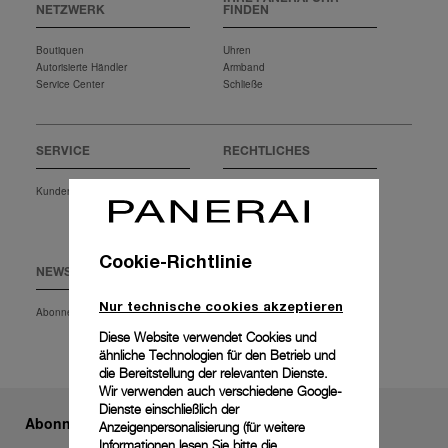
NETZWERK
FINDEN
Boutiquen
Uhren
Autorisierte Händler
Armband
Service Center
Schließe
SERVICE
RECHTLICHES
Kundenservice
Nutzungsbedingungen
Datenschutzbestimmungen
Verkaufsbedingungen
Cookie-Richtlinie
NEWSLETTER
EXTRAS
Nur technische cookies akzeptieren
Abonnement
Herunterladen
FAQ
Diese Website verwendet Cookies und
ähnliche Technologien für den Betrieb und
die Bereitstellung der relevanten Dienste.
Wir verwenden auch verschiedene Google-
Dienste einschließlich der
Abonnieren Sie unseren Newsletter
Anzeigenpersonalisierung (für weitere
Informationen lesen Sie bitte die