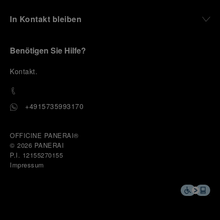
In Kontakt bleiben
Benötigen Sie Hilfe?
K
ontakt
.
+4915735993170
OFFICINE PANERAI®
© 2026 
PANERAI
P.I. 12155270155
Impressum