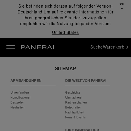
Schließen
Sie befinden sich derzeit auf folgender Version:
✕
Deutschland
Um auf relevante Informationen für
ließen
Ihren geografischen Standort zuzugreifen,
empfehlen wir die Nutzung folgender Version:
United States
Suche
Warenkorb
0
SITEMAP
ARMBANDUHREN
DIE WELT VON PANERAI
Uhrenfamilien
Geschichte
Komplikationen
Uhrmacherei
Bestseller
Partnerschaften
Neuheiten
Botschafter
Nachhaltigkeit
News & Events
IHRE PANERAI UHR