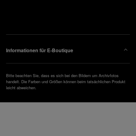
Finden
Sie die
Einen
Boutique
Termin
reinbaren
in Ihrer
Nähe
Informationen für E-Boutique
Bitte beachten Sie, dass es sich bei den Bildern um Archivfotos
handelt. Die Farben und Größen können beim tatsächlichen Produkt
leicht abweichen.