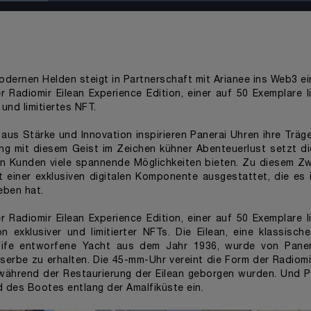
Loaded
:
0%
dernen Helden steigt in Partnerschaft mit Arianee ins Web3 ei
er
Radiomir Eilean Experience Edition
, einer auf 50 Exemplare l
 und limitiertes NFT.
 aus Stärke und Innovation inspirieren Panerai Uhren ihre Trä
ang mit diesem Geist im Zeichen kühner Abenteuerlust setzt d
ren Kunden viele spannende Möglichkeiten bieten. Zu diesem Zw
t einer exklusiven digitalen Komponente ausgestattet, die es
eben hat.
er
Radiomir Eilean Experience Edition
, einer auf 50 Exemplare l
on exklusiver und limitierter NFTs. Die Eilean, eine klassis
Fife entworfene Yacht aus dem Jahr 1936, wurde von Panerai
serbe zu erhalten. Die 45-mm-Uhr vereint die Form der Radiom
während der Restaurierung der Eilean geborgen wurden. Und Pa
d des Bootes entlang der Amalfiküste ein.