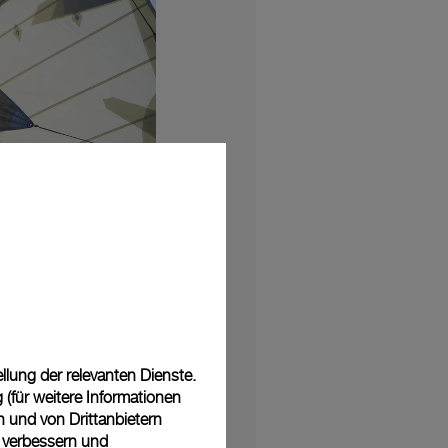
t der Radiomir Eilean
lung der relevanten Dienste.
, diesen Non-Fungible
(für weitere Informationen
ck ein einzigartiges
n und von Drittanbietern
igitale Asset schaltet
u verbessern und
tion Uhren stehen, und