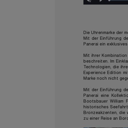
Progress
:
Play
0%
Die Uhrenmarke der mo
Mit der Einführung d
Panerai ein exklusives
Mit ihrer Kombination
beschreiten. Im Einkl
Technologien, die ih
Experience Edition mi
Marke noch nicht geg
Mit der Einführung d
Panerai eine Kollekti
Bootsbauer William 
historisches Seefahrt
Bronzeakzenten, die 
zu einer Reise an Bor