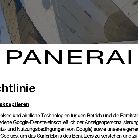
htlinie
 akzeptieren
von Panerai eine der 50 Panerai Genesis NFTs in Verbindung mi
ies und ähnliche Technologien für den Betrieb und die Bereitstel
igartigen kryptografischen Brieftasche, die es ihm ermöglicht
dene Google-Dienste einschließlich der Anzeigenpersonalisierung 
esitzen. Dem Käufer offenbart sich in diesem Sammlerstü
tz- und Nutzungsbedingungen von Google
) sowie unsere eigene
nem NFT-Künstler exklusiv für Panerai angefertigt wurde. Das d
en Cookies, um das Surferlebnis des Benutzers zu verstehen und z
i, die in direktem Zusammenhang mit den Panerai Experience Edi