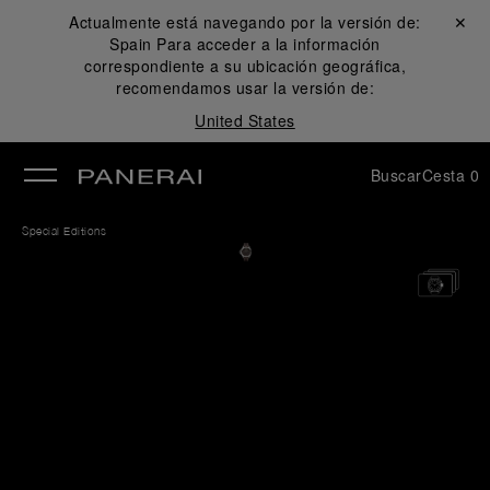
Actualmente está navegando por la versión de:
Cerrar ✕
Spain
Para acceder a la información
rar
correspondiente a su ubicación geográfica,
recomendamos usar la versión de:
United States
Buscar
Cesta
0
Special Editions