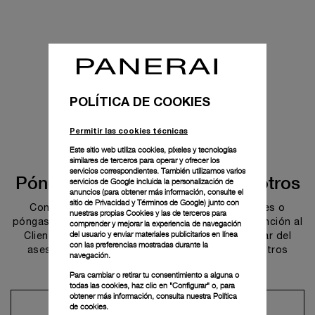
POLÍTICA DE COOKIES
Permitir las cookies técnicas
Este sitio web utiliza cookies, píxeles y tecnologías
similares de terceros para operar y ofrecer los
servicios correspondientes. También utilizamos varios
Póngase en contacto con nosotros
servicios de Google incluida la personalización de
anuncios (para obtener más información, consulte el
sitio de Privacidad y Términos de Google
) junto con
Concierte una cita en una de nuestras boutiques o
nuestras propias Cookies y las de terceros para
póngase en contacto con nuestro Servicio de Atención al
comprender y mejorar la experiencia de navegación
del usuario y enviar materiales publicitarios en línea
Cliente para descubrir las colecciones o disfrutar del
con las preferencias mostradas durante la
asesoramiento y los servicios que ofrecen nuestros
navegación.
embajadores.
Para cambiar o retirar tu consentimiento a alguna o
todas las cookies, haz clic en "Configurar" o, para
obtener más información, consulta nuestra
Política
Concertar una cita
de cookies.