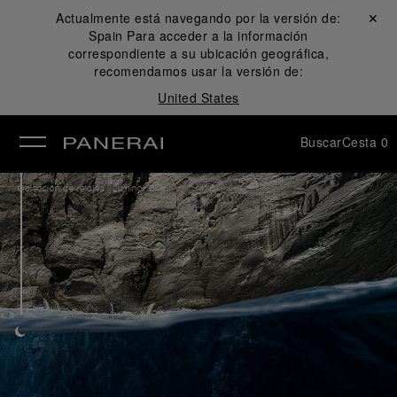
Actualmente está navegando por la versión de:
Cerrar ✕
Spain
Para acceder a la información
rar
correspondiente a su ubicación geográfica,
recomendamos usar la versión de:
United States
Buscar
Cesta
0
/
Colección de relojes
Luminor Due