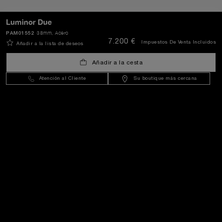
ENVIAR
Luminor Due
PAM01552
38mm
, Acero
7.200 €
Impuestos De Venta Incluidos
Añadir a la lista de deseos
Spain
(
EUR €
)
- ES
Añadir a la cesta
Atención al Cliente
Su boutique más cercana
Servicio Al Cliente
Universo De Panerai
Avisos Legales
Extra