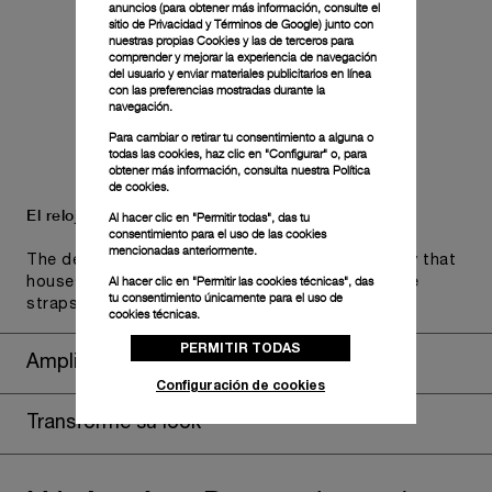
anuncios (para obtener más información, consulte el
sitio de Privacidad y Términos de Google
) junto con
nuestras propias Cookies y las de terceros para
comprender y mejorar la experiencia de navegación
del usuario y enviar materiales publicitarios en línea
con las preferencias mostradas durante la
navegación.
Para cambiar o retirar tu consentimiento a alguna o
todas las cookies, haz clic en "Configurar" o, para
obtener más información, consulta nuestra
Política
de cookies.
El reloj se presenta en un estuche Panerai.
Al hacer clic en "Permitir todas", das tu
consentimiento para el uso de las cookies
mencionadas anteriormente.
The design includes a convenient drawer or a tray that
Al hacer clic en "Permitir las cookies técnicas", das
houses the second strap and tools to change the
tu consentimiento únicamente para el uso de
straps, if applicable to the specific watch model.
cookies técnicas.
PERMITIR TODAS
Ampliación de la garantía
Configuración de cookies
Transforme su look