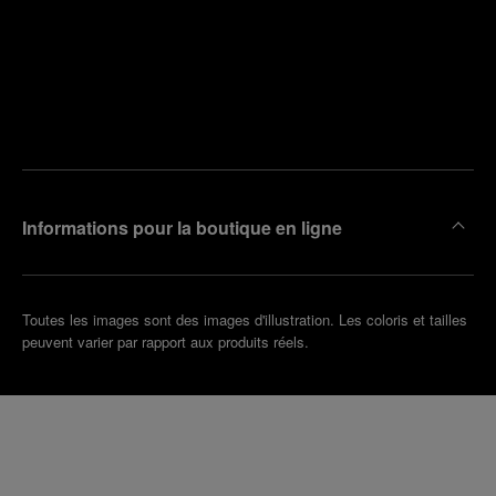
Trouver
la
Prendre
boutique
un
la plus
rendez-
proche
vous
de chez
vous
Informations pour la boutique en ligne
Toutes les images sont des images d'illustration. Les coloris et tailles
peuvent varier par rapport aux produits réels.