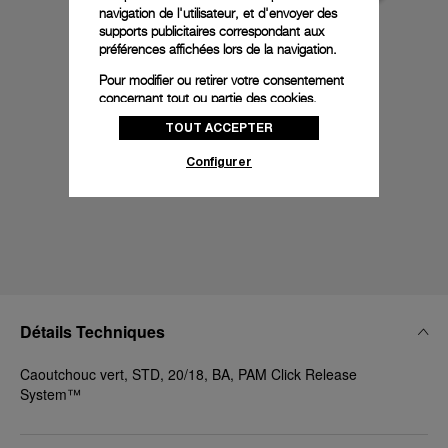
navigation de l'utilisateur, et d'envoyer des
supports publicitaires correspondant aux
préférences affichées lors de la navigation.
Pour modifier ou retirer votre consentement
concernant tout ou partie des cookies,
cliquez sur « Configurer » ou consultez notre
TOUT ACCEPTER
politique des cookies
pour obtenir plus
d’informations.
Configurer
En cliquant sur « Tout accepter », vous
donnez votre consentement pour l’utilisation
des cookies susmentionnés
En cliquant sur « Tout refuser », vous
donnez votre consentement uniquement
pour l’utilisation des cookies techniques.
Détails Techniques
Caoutchouc vert, STD, 20/18, BA, PAM Click Release
System™