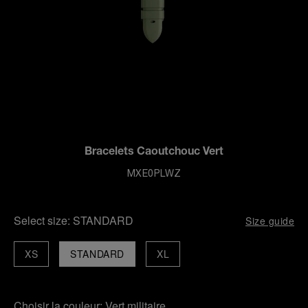
Bracelets Caoutchouc Vert
MXE0PLWZ
Select size:
STANDARD
Size guide
XS
STANDARD
XL
Choisir la couleur:
Vert militaire