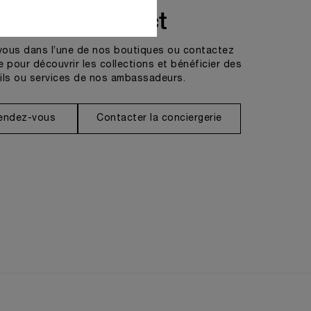
Prendre contact
vous dans l’une de nos boutiques ou contactez
e pour découvrir les collections et bénéficier des
ils ou services de nos ambassadeurs.
rendez-vous
Contacter la conciergerie