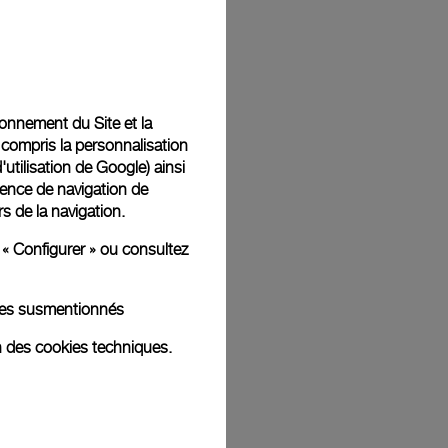
Back
tionnement du Site et la
 compris la personnalisation
d'utilisation de Google
) ainsi
ience de navigation de
rs de la navigation.
 « Configurer » ou consultez
kies susmentionnés
n des cookies techniques.