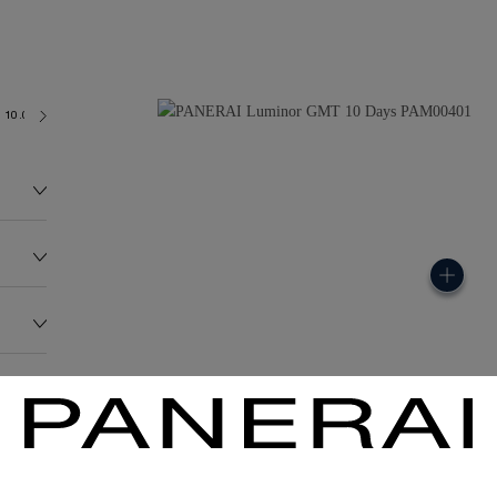
10.0 bar (~100.0 metres)
P2003
157.0G