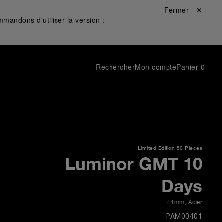
Fermer ✕
mandons d'utiliser la version :
Rechercher
Mon compte
Panier
0
Limited Edition
50 Pieces
Luminor GMT 10
Days
44mm
,
Acier
PAM00401