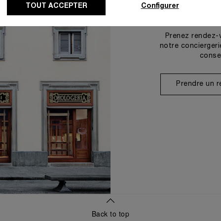
TOUT ACCEPTER
Configurer
Prenez rendez-
notre conciergeri
conse
Prendre un 
Back to top