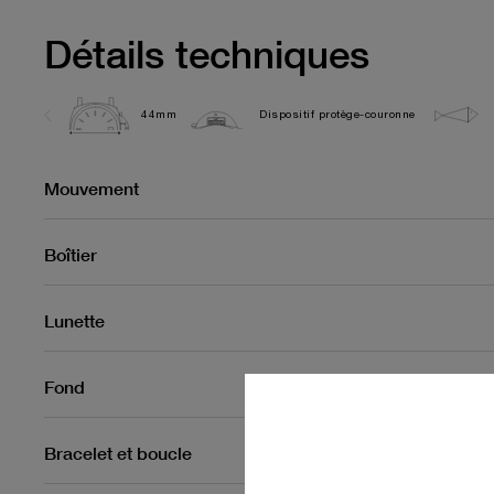
Détails techniques
44mm
Dispositif protège-couronne
Mouvement
Boîtier
Lunette
Fond
Bracelet et boucle