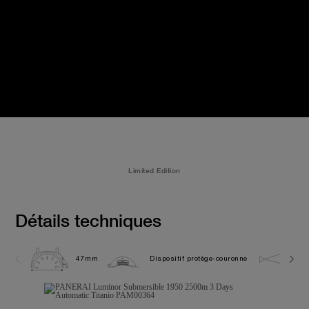
Limited Edition
Détails techniques
47mm
Dispositif protège-couronne
25