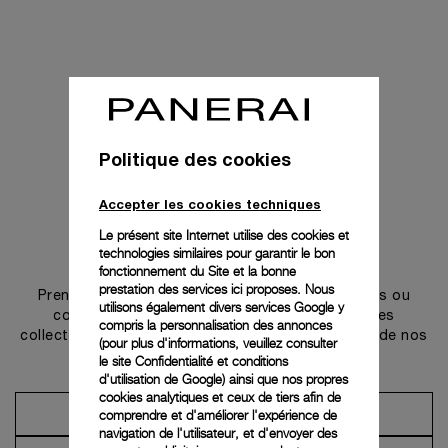
Politique des cookies
Accepter les cookies techniques
Le présent site Internet utilise des cookies et
technologies similaires pour garantir le bon
Prendre contact
fonctionnement du Site et la bonne
prestation des services ici proposes. Nous
Prenez rendez-vous dans l’une de nos boutiques ou
utilisons également divers services Google y
contactez notre conciergerie pour découvrir les
compris la personnalisation des annonces
collections et bénéficier des conseils ou services de nos
(pour plus d'informations, veuillez consulter
ambassadeurs.
le
site Confidentialité et conditions
d'utilisation de Google
) ainsi que nos propres
cookies analytiques et ceux de tiers afin de
comprendre et d'améliorer l'expérience de
Prendre un rendez-vous
navigation de l'utilisateur, et d'envoyer des