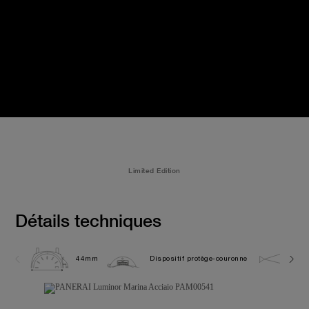
Limited Edition
Détails techniques
44mm
Dispositif protège-couronne
30