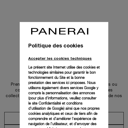
Politique des cookies
Accepter les cookies techniques
Le présent site Internet utilise des cookies et
technologies similaires pour garantir le bon
Prendre contact
fonctionnement du Site et la bonne
prestation des services ici proposes. Nous
Prenez rendez-vous dans l’une de nos boutiques ou
utilisons également divers services Google y
contactez notre conciergerie pour découvrir les
compris la personnalisation des annonces
collections et bénéficier des conseils ou services de nos
(pour plus d'informations, veuillez consulter
ambassadeurs.
le
site Confidentialité et conditions
d'utilisation de Google
) ainsi que nos propres
cookies analytiques et ceux de tiers afin de
comprendre et d'améliorer l'expérience de
Prendre un rendez-vous
navigation de l'utilisateur, et d'envoyer des