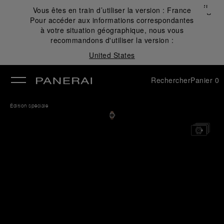
Fermer
Vous êtes en train d’utiliser la version :
France
✕
Pour accéder aux informations correspondantes
mer
à votre situation géographique, nous vous
recommandons d'utiliser la version :
United States
Rechercher
Panier
0
Édition spéciale