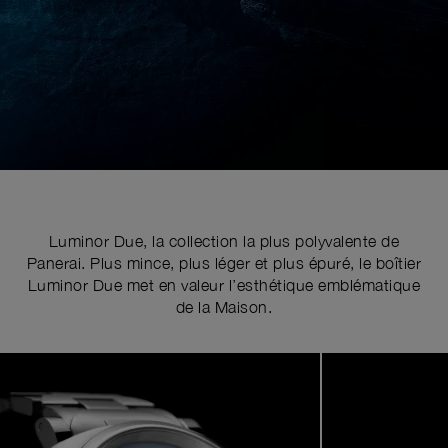
Luminor Due, la collection la plus polyvalente de
Panerai. Plus mince, plus léger et plus épuré, le boîtier
Luminor Due met en valeur l’esthétique emblématique
de la Maison.
Image
1
of
9