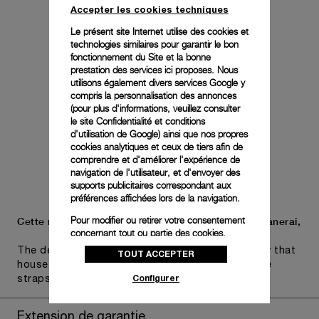
Accepter les cookies techniques
Le présent site Internet utilise des cookies et
technologies similaires pour garantir le bon
fonctionnement du Site et la bonne
prestation des services ici proposes. Nous
utilisons également divers services Google y
compris la personnalisation des annonces
(pour plus d'informations, veuillez consulter
le
site Confidentialité et conditions
d'utilisation de Google
) ainsi que nos propres
cookies analytiques et ceux de tiers afin de
comprendre et d'améliorer l'expérience de
navigation de l'utilisateur, et d'envoyer des
supports publicitaires correspondant aux
préférences affichées lors de la navigation.
Pour modifier ou retirer votre consentement
Cette montre est présentée dans le nouvel écrin Panerai,
concernant tout ou partie des cookies,
cliquez sur « Configurer » ou consultez notre
The design includes a convenient drawer or a tray that
TOUT ACCEPTER
politique des cookies
pour obtenir plus
houses the second strap and tools to change the
d’informations.
Configurer
straps, if applicable to the specific watch model.
En cliquant sur « Tout accepter », vous
donnez votre consentement pour l’utilisation
Extension de garantie
des cookies susmentionnés