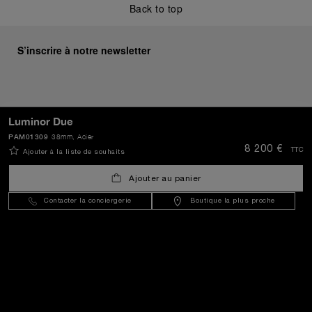
Back to top
S’inscrire à notre newsletter
ENVOYER
Luminor Due
PAM01309
38mm
, Acier
8 200 €
TTC
Ajouter à la liste de souhaits
France
(
EUR €
)
- FR
Ajouter au panier
Contacter la conciergerie
Boutique la plus proche
Service Client
Le Monde De Panerai