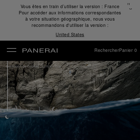
Fermer
Vous êtes en train d’utiliser la version :
France
✕
Pour accéder aux informations correspondantes
mer
à votre situation géographique, nous vous
recommandons d'utiliser la version :
United States
Rechercher
Panier
0
/
Collection de montres
Luminor Due