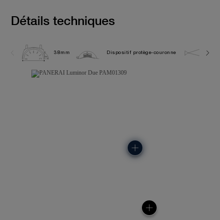
Détails techniques
38mm
Dispositif protège-couronne
5.