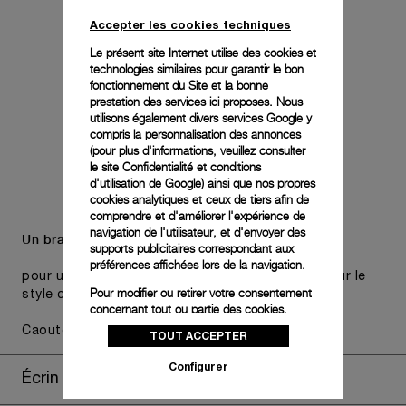
Accepter les cookies techniques
Le présent site Internet utilise des cookies et
technologies similaires pour garantir le bon
fonctionnement du Site et la bonne
prestation des services ici proposes. Nous
utilisons également divers services Google y
compris la personnalisation des annonces
(pour plus d'informations, veuillez consulter
le
site Confidentialité et conditions
d'utilisation de Google
) ainsi que nos propres
cookies analytiques et ceux de tiers afin de
comprendre et d'améliorer l'expérience de
navigation de l'utilisateur, et d'envoyer des
Un bracelet supplémentaire est également inclus,
supports publicitaires correspondant aux
préférences affichées lors de la navigation.
pour une polyvalence pratique sans compromis sur le
Pour modifier ou retirer votre consentement
style choisi de la montre.
concernant tout ou partie des cookies,
cliquez sur « Configurer » ou consultez notre
Caoutchouc noir, STD, 24/22, BA
TOUT ACCEPTER
politique des cookies
pour obtenir plus
d’informations.
Configurer
Écrin de montre
En cliquant sur « Tout accepter », vous
donnez votre consentement pour l’utilisation