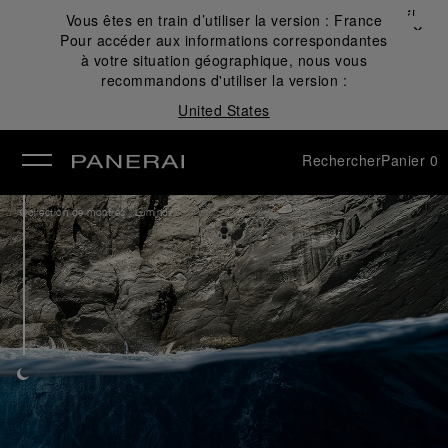
Fermer
Vous êtes en train d’utiliser la version :
France
✕
Pour accéder aux informations correspondantes
mer
à votre situation géographique, nous vous
recommandons d'utiliser la version :
United States
Rechercher
Panier
0
/
Collection de montres
Luminor