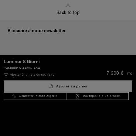
Back to top
S’inscrire à notre newsletter
ENVOYER
Luminor 8 Giorni
PAM00915
44mm
, Acier
7 900 €
TTC
Ajouter à la liste de souhaits
France
(
EUR €
)
- FR
Ajouter au panier
Contacter la conciergerie
Boutique la plus proche
Service Client
Le Monde De Panerai