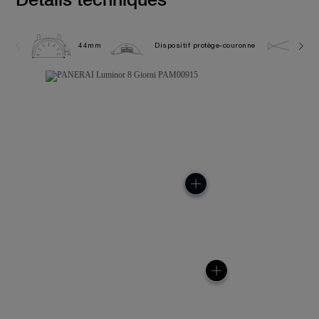
44mm
Dispositif protège-couronne
30