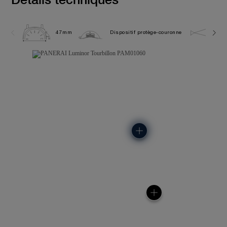
47mm
Dispositif protège-couronne
5.