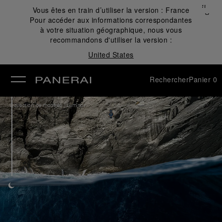
Fermer
Vous êtes en train d’utiliser la version :
France
✕
Pour accéder aux informations correspondantes
mer
à votre situation géographique, nous vous
recommandons d'utiliser la version :
United States
Rechercher
Panier
0
/
Collection de montres
Luminor