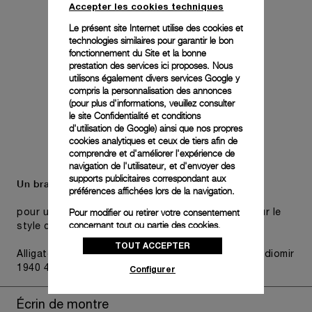
Accepter les cookies techniques
Le présent site Internet utilise des cookies et
technologies similaires pour garantir le bon
fonctionnement du Site et la bonne
prestation des services ici proposes. Nous
utilisons également divers services Google y
compris la personnalisation des annonces
(pour plus d'informations, veuillez consulter
le
site Confidentialité et conditions
d'utilisation de Google
) ainsi que nos propres
cookies analytiques et ceux de tiers afin de
comprendre et d'améliorer l'expérience de
navigation de l'utilisateur, et d'envoyer des
supports publicitaires correspondant aux
Un bracelet supplémentaire est également inclus,
préférences affichées lors de la navigation.
Pour modifier ou retirer votre consentement
pour une polyvalence pratique sans compromis sur le
concernant tout ou partie des cookies,
style choisi de la montre.
cliquez sur « Configurer » ou consultez notre
TOUT ACCEPTER
politique des cookies
pour obtenir plus
Alligator Black, T/T, STD, 26/22, BDR, Luminor - Radiomir
d’informations.
1940 47/48mm
Configurer
En cliquant sur « Tout accepter », vous
donnez votre consentement pour l’utilisation
Écrin de montre
des cookies susmentionnés