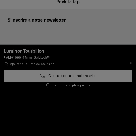
Back to top
S’inscrire à notre newsletter
ENVOYER
Luminor Tourbillon
PAM01060
47mm
, Goldtech™
TTC
Ajouter à la liste de souhaits
France
(
EUR €
)
- FR
Contacter la conciergerie
Boutique la plus proche
Service Client
Le Monde De Panerai