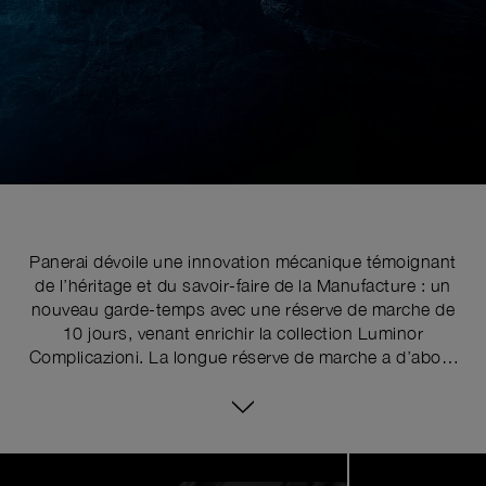
Panerai dévoile une innovation mécanique témoignant
de l’héritage et du savoir-faire de la Manufacture : un
nouveau garde-temps avec une réserve de marche de
10 jours, venant enrichir la collection Luminor
Complicazioni. La longue réserve de marche a d’abord
été pensée pour répondre au cahier des charges très
exigeants des commandos de la Marine Militaire
Italienne, qui avaient besoin d'un instrument
parfaitement fiable à l’épreuve du temps. Au début des
Image
1
années 1960, Panerai utilisait le calibre Angelus de 16
of