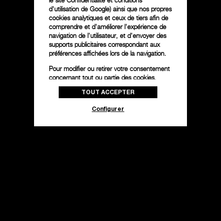
le
site Confidentialité et conditions
d'utilisation de Google
) ainsi que nos propres
cookies analytiques et ceux de tiers afin de
comprendre et d'améliorer l'expérience de
navigation de l'utilisateur, et d'envoyer des
supports publicitaires correspondant aux
préférences affichées lors de la navigation.
Pour modifier ou retirer votre consentement
concernant tout ou partie des cookies,
cliquez sur « Configurer » ou consultez notre
TOUT ACCEPTER
politique des cookies
pour obtenir plus
d’informations.
Configurer
En cliquant sur « Tout accepter », vous
donnez votre consentement pour l’utilisation
des cookies susmentionnés
En cliquant sur « Tout refuser », vous
donnez votre consentement uniquement
pour l’utilisation des cookies techniques.