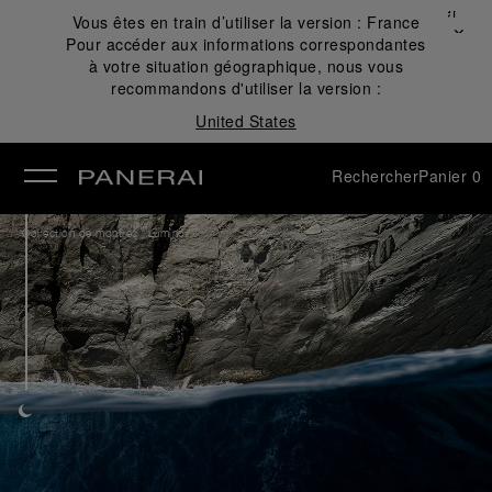
Fermer
Vous êtes en train d’utiliser la version :
France
✕
Pour accéder aux informations correspondantes
mer
à votre situation géographique, nous vous
recommandons d'utiliser la version :
United States
Rechercher
Panier
0
/
Collection de montres
Luminor