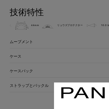
技術特性
44mm
リュウズプロテクター
10.0 b
ムーブメント
ケース
ケースバック
ストラップとバックル