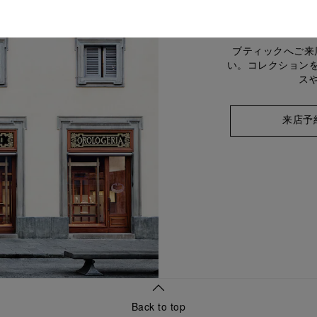
ブティックへご来
い。コレクション
ス
来店予
Back to top