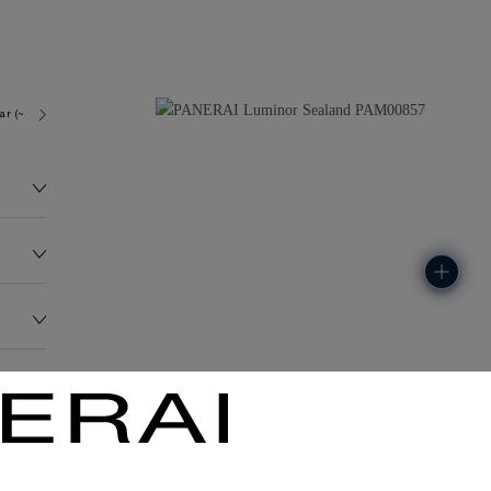
ar (~100.0 metres)
P9000
278.1G