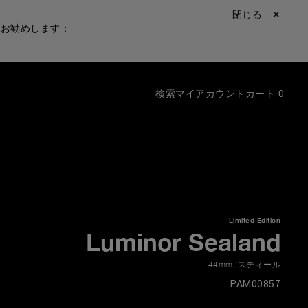
閉じる ✕
をお勧めします：
検索
マイアカウント
カート
0
Limited Edition
Luminor Sealand
44mm
,
スティール
PAM00857