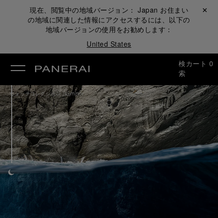
現在、閲覧中の地域バージョン：
Japan
お住まい
閉じる ✕
の地域に関連した情報にアクセスするには、以下の
地域バージョンの使用をお勧めします：
United States
検
カート
0
索
/
ウォッチコレクション
Luminor