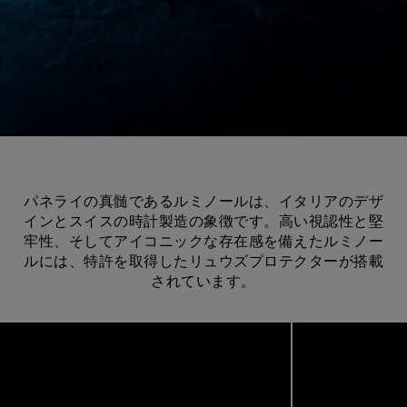
パネライの真髄であるルミノールは、イタリアのデザ
インとスイスの時計製造の象徴です。高い視認性と堅
牢性、そしてアイコニックな存在感を備えたルミノー
ルには、特許を取得したリュウズプロテクターが搭載
されています。
Image
1
of
5