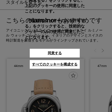
「同意する」をクリックすると、
スタイルを変える
上記のクッキーの使用に同意した
ことになります。
こちらの
もおすすめです
Luminor
「技術的なクッキーのみを許可す
る」をクリックすると、技術的な
アイコニックなパネライ ウォッチが揃うパネライ ルミノー
クッキーのみの使用に同意したこ
ル ウォッチ コレクション。イタリアのデザインとスイスの
とになります。
時計製造を象徴するモデルがラインナップされています。
同意する
すべてのクッキーを構成する
44mm
47mm