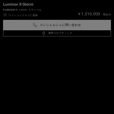
Luminor 8 Giorni
PAM00915
44mm
, スティール
送信
￥1,210,000
税込み
ウィッシュリストに追加
コンシェルジュに問い合わせ
Japan
(
JPY ￥
)
- JA
最寄りのブティック
カスタマーサービス
パネライの世界
リーガル
エクストラ