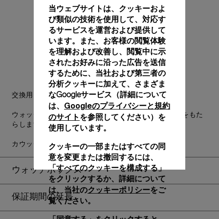
当ウェブサイトは、クッキーおよ
び類似の技術を使用して、対応す
るサービスを運営および提供して
います。また、お客様の閲覧体験
を理解および改善し、閲覧中に示
されたお好みに沿った広告を送信
するために、当社および第三者の
分析クッキーに加えて、さまざま
なGoogleサービス（詳細について
交換用ストラップも付属します。
Googleのプライバシーと規約
は、
のサイト
ウォッチの美しさを損なうことなく、実用的な汎用性をもた
を参照してください）を
らします。
使用しています。
カウッチュー ブラック、STD、24/22、BA
クッキーの一部またはすべての同
意を変更または撤回するには、
「すべてのクッキーを構成する」
ウォッチボックス
をクリックするか、詳細について
クッキーポリシー
は、当社の
をご
保証期間の延長
覧ください。