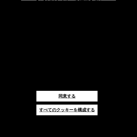
をクリックするか、詳細について
クッキーポリシー
は、当社の
をご
覧ください。
「同意する」をクリックすると、
上記のクッキーの使用に同意した
ことになります。
「技術的なクッキーのみを許可す
る」をクリックすると、技術的な
クッキーのみの使用に同意したこ
とになります。
同意する
すべてのクッキーを構成する