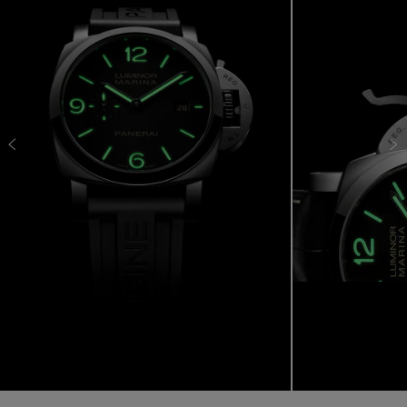
り、フォルムと機能のバランスを保ちながら、信頼
性、視認性、耐久性を最大限に高めます。1960年代
にRef. 6152/1が発表される頃には、これらの特徴がル
ミノールの紛れもない個性となり、リュウズプロテク
ター、サンドイッチ構造の文字盤、そして強化された
発光性能がルミノールらしさを際立たせていました。
数十年経った今でも、パネライのパフォーマンス重視
のデザインへの揺るぎない取り組みを象徴し続け、ツ
ールウォッチのベンチマークとしての地位を改めて証
明しています。