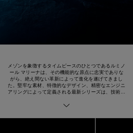
メゾンを象徴するタイムピースのひとつであるルミノ
ール マリーナは、その機能的な原点に忠実でありな
がら、絶え間ない革新によって進化を遂げてきまし
た。堅牢な素材、特徴的なデザイン、精密なエンジニ
アリングによって定義される最新シリーズは、技術的
なアップグレードによって時計製造の技術の限界に挑
戦しています。その特徴的なアイデンティティの核と
なるのは、歴史的な特許を取得したリュウズプロテク
ターです。この特許は、1955年に申請され、優れた
Image
1
防水性を確保しながら、リュウズを衝撃や、誤操作、
of
12
破損から保護するものでした。どの要素にも意味があ