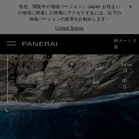
現在、閲覧中の地域バージョン：
Japan
お住まい
閉じる ✕
の地域に関連した情報にアクセスするには、以下の
地域バージョンの使用をお勧めします：
United States
検
カート
0
索
/
ウォッチコレクション
Luminor