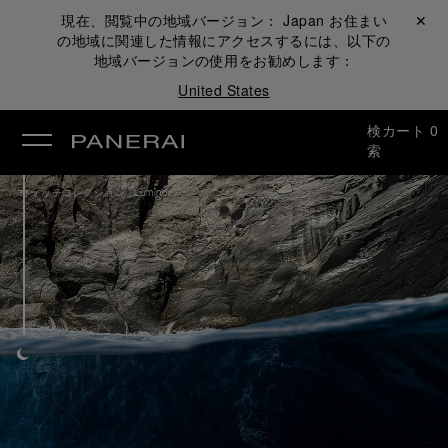
現在、閲覧中の地域バージョン：
Japan
お住まい
閉じる ✕
の地域に関連した情報にアクセスするには、以下の
地域バージョンの使用をお勧めします：
United States
検
カート
0
索
/
ウォッチコレクション
Luminor