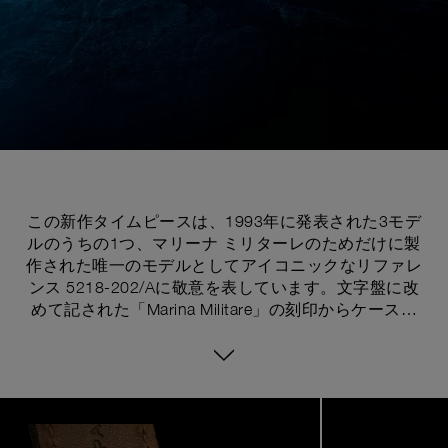
この新作タイムピースは、1993年に発表された3モデ
ルのうちの1つ、マリーナ ミリターレのためだけに製
作された唯一のモデルとしてアイコニックなリファレ
ンス 5218-202/Aに敬意を表しています。文字盤に改
めて記された「Marina Militare」の刻印からケースバ
ックのOPロゴまで、新しいルミノール マリーナ ミリ
ターレ PAM05218は、アイコニックな5218-202/Aの
デザインを反映しています。44mmのケースは、パネ
ライが1940年代から1960年代にかけてのモデルで採
Image
1
用していたオリジナルの47mmサイズとは一線を画
of
8
し、より洗練されたデザインへ移行しています。