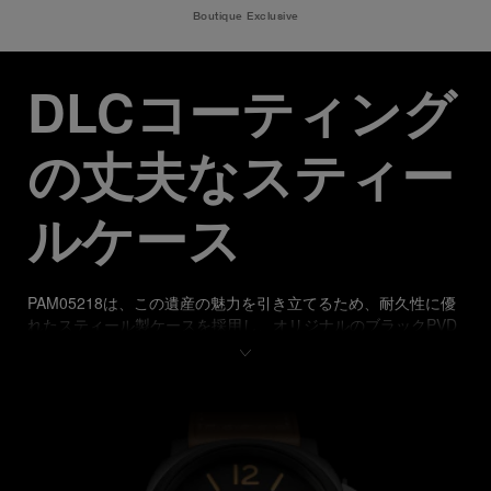
Boutique Exclusive
DLCコーティング
の丈夫なスティー
ルケース
PAM05218は、この遺産の魅力を引き立てるため、耐久性に優
れたスティール製ケースを採用し、オリジナルのブラックPVD
仕上げを再現したDLCコーティングを施しています。その表面
の下には手巻きキャリバーP.6000が搭載され、精巧に組み立て
られたムーブメントは3日間のパワーリザーブを備えていま
す。直径15½リーニュのこの時計は、毎時21,600回振動するテ
ンプ、安定性と精度を高めるトラバーシング テンプブリッジを
内蔵しています。