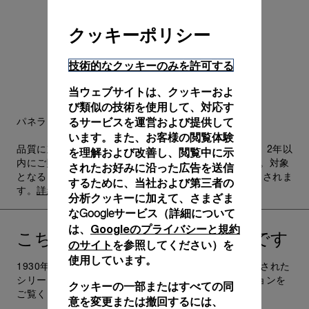
クッキーポリシー
技術的なクッキーのみを許可する
当ウェブサイトは、クッキーおよ
び類似の技術を使用して、対応す
パネライの名は、耐久性と精度の代名詞です。
るサービスを運営および提供して
います。また、お客様の閲覧体験
品質に対するパネライのこだわりが形になったものが、2年以
を理解および改善し、閲覧中に示
内にご購入された腕時計に利用できるPam.Guardです。対象
されたお好みに沿った広告を送信
となるウォッチには、最長6年間の国際限定保証が適用されま
するために、当社および第三者の
す。
詳細を見る
分析クッキーに加えて、さまざま
なGoogleサービス（詳細について
Googleのプライバシーと規約
は、
こちらの
もおすすめです
Radiomir
のサイト
を参照してください）を
使用しています。
1930年代にイタリア海軍部隊への追加供給として製作された
シリーズ、パネライ ラジオミール ウォッチ コレクションを
クッキーの一部またはすべての同
ご覧ください。Panerai.comへ。
意を変更または撤回するには、