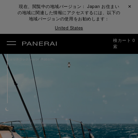
現在、閲覧中の地域バージョン：
Japan
お住まい
閉じる ✕
の地域に関連した情報にアクセスするには、以下の
地域バージョンの使用をお勧めします：
United States
検
カート
0
索
/
ウォッチコレクション
Radiomir