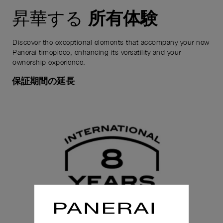
所有体験
昇華する
Discover the exceptional elements that accompany your new
Panerai timepiece, enhancing its versatility and your
ownership experience.
保証期間の延長