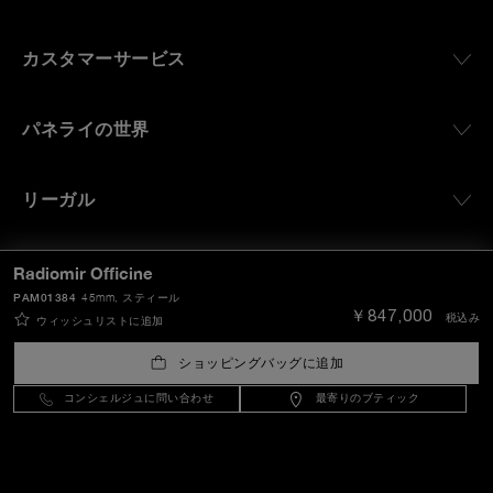
カスタマーサービス
パネライの世界
リーガル
エクストラ
Radiomir Officine
PAM01384
45mm
, スティール
￥847,000
税込み
ウィッシュリストに追加
ご連絡をお待ちしております
ショッピングバッグに追加
コンシェルジュに問い合わせ
最寄りのブティック
お困りですか？
お
問い合わせ
。