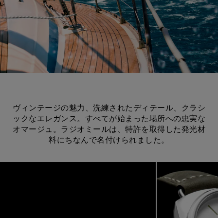
ヴィンテージの魅力、洗練されたディテール、クラシ
ックなエレガンス。すべてが始まった場所への忠実な
オマージュ。ラジオミールは、特許を取得した発光材
料にちなんで名付けられました。
Image
1
of
4