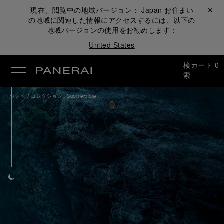
現在、閲覧中の地域バージョン：
Japan
お住まい
閉じる ✕
の地域に関連した情報にアクセスするには、以下の
地域バージョンの使用をお勧めします：
United States
検
カート
0
索
/
ウォッチコレクション
Submersible