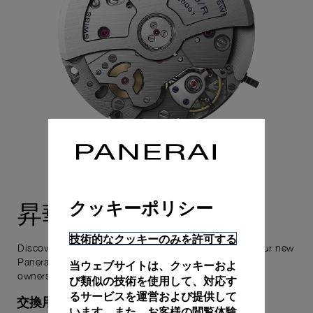
クッキーポリシー
所有体験
昇華する
技術的なクッキーのみを許可する
Discover the exceptional elements that accompany your new
Panerai timepiece, enhancing its versatility and your
当ウェブサイトは、クッキーおよ
ownership experience.
び類似の技術を使用して、対応す
るサービスを運営および提供して
交換用ストラップ付属
います。また、お客様の閲覧体験