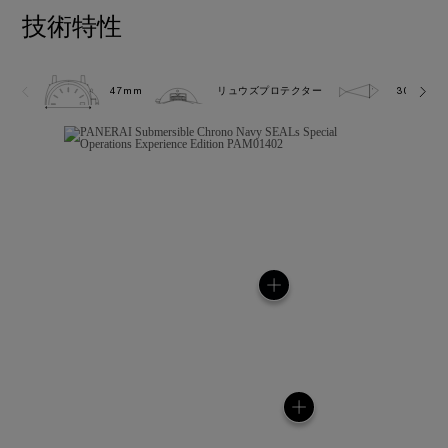
技術特性
47mm
リュウズプロテクター
30.0 bar 