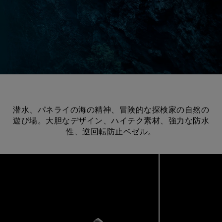
潜水、パネライの海の精神、冒険的な探検家の自然の
遊び場。大胆なデザイン、ハイテク素材、強力な防水
性、逆回転防止ベゼル。
Image
1
of
7