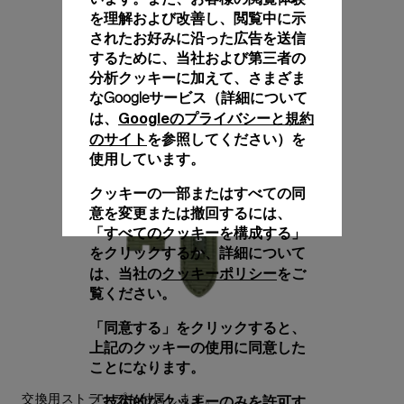
を理解および改善し、閲覧中に示
されたお好みに沿った広告を送信
するために、当社および第三者の
分析クッキーに加えて、さまざま
なGoogleサービス（詳細について
Googleのプライバシーと規約
は、
のサイト
を参照してください）を
使用しています。
クッキーの一部またはすべての同
意を変更または撤回するには、
「すべてのクッキーを構成する」
をクリックするか、詳細について
クッキーポリシー
は、当社の
をご
覧ください。
「同意する」をクリックすると、
上記のクッキーの使用に同意した
ことになります。
交換用ストラップも付属します。
「技術的なクッキーのみを許可す