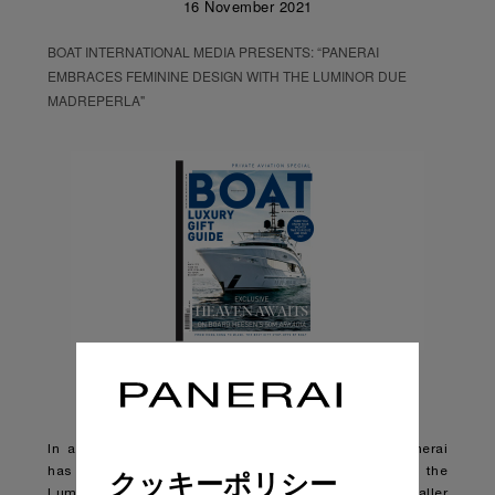
16 November 2021
BOAT INTERNATIONAL MEDIA PRESENTS: “PANERAI
EMBRACES FEMININE DESIGN WITH THE LUMINOR DUE
MADREPERLA"
In a break from tradition, Florentine watchmaker Panerai
has produced its most feminine design yet with the
クッキーポリシー
Luminor Due Madreperla (PAM01280). Sporting smaller