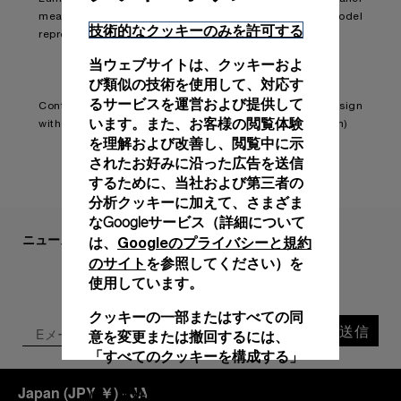
measurements and finer features, the novelty model
技術的なクッキーのみを許可する
represents the brand’s first ladies’ watch.
当ウェブサイトは、クッキーおよ
び類似の技術を使用して、対応す
るサービスを運営および提供して
Continue reading on:
Panerai embraces feminine design
います。また、お客様の閲覧体験
with the Luminor Due Madreperla (boatinternational.com)
を理解および改善し、閲覧中に示
されたお好みに沿った広告を送信
するために、当社および第三者の
分析クッキーに加えて、さまざま
なGoogleサービス（詳細について
ニュースレターにご登録ください
Googleのプライバシーと規約
は、
のサイト
を参照してください）を
使用しています。
クッキーの一部またはすべての同
送信
意を変更または撤回するには、
「すべてのクッキーを構成する」
をクリックするか、詳細について
Japan
(
JPY ￥
)
- JA
クッキーポリシー
は、当社の
をご