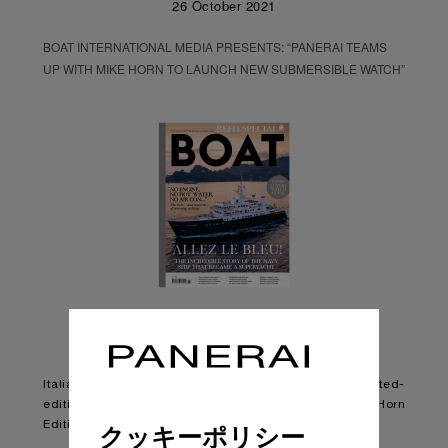
26 October 2021
BOAT INTERNATIONAL MEDIA PRESENTS: “PANERAI TEAMS
UP WITH MIKE HORN TO LAUNCH NEW SUBMERSIBLE WATCH”
Italian watchmaker Panerai has presented its latest limited-
edition watch – the Submersible Chrono Flyback Mike Horn
Edition.
クッキーポリシー