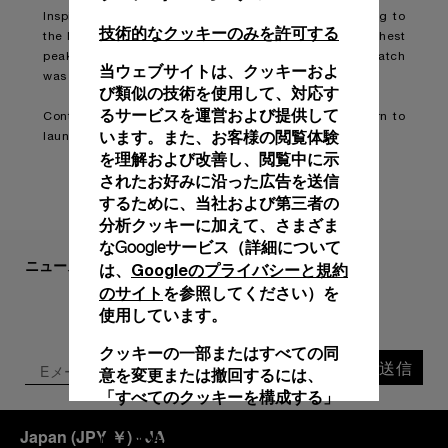
Inspired by adventurer Mike Horn, who counts trekking to
技術的なクッキーのみを許可する
the North Pole and summitting some of the world’s highest
peaks among his achievements, this limited-edition watch
当ウェブサイトは、クッキーおよ
was developed as a tool for explorers on land or sea.
び類似の技術を使用して、対応す
るサービスを運営および提供して
Continue reading on:
Panerai teams up with Mike Horn to
います。また、お客様の閲覧体験
launch new submersible watch
(boatinternational.com)
を理解および改善し、閲覧中に示
されたお好みに沿った広告を送信
するために、当社および第三者の
分析クッキーに加えて、さまざま
なGoogleサービス（詳細について
ニュースレターにご登録ください
Googleのプライバシーと規約
は、
のサイト
を参照してください）を
使用しています。
クッキーの一部またはすべての同
送信
意を変更または撤回するには、
「すべてのクッキーを構成する」
をクリックするか、詳細について
Japan
(
JPY ￥
)
- JA
クッキーポリシー
は、当社の
をご