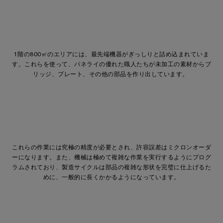
1階の800㎡のエリアには、最先端機器がぎっしりと詰め込まれていま
す。これらを使って、パネライの優れた職人たちが未加工の素材からブ
リッジ、プレート、その他の部品を作り出しています。
これらの作業には究極の精度が必要とされ、許容誤差はミクロンオーダ
ーになります。また、機械は極めて複雑な作業を実行するようにプログ
ラムされており、製造サイクルは部品の複雑な形状を完璧に仕上げるた
めに、一般的に長くかかるようになっています。