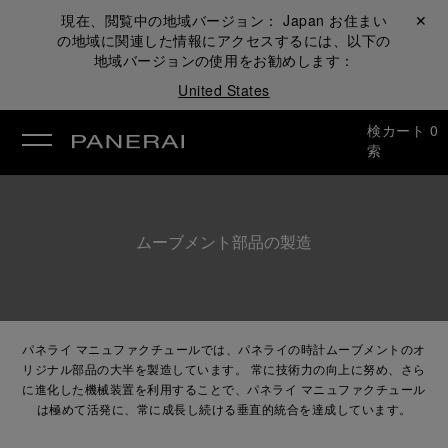
現在、閲覧中の地域バージョン：
Japan
お住まい
閉じる ✕
の地域に関連した情報にアクセスするには、以下の
地域バージョンの使用をお勧めします：
United States
検
カート
0
索
ムーブメント部品の製造
パネライ マニュファクチュールでは、パネライの時計ムーブメントのオ
リジナル部品の大半を製造しています。 常に技術力の向上に努め、さら
に進化した機械装置を利用することで、パネライ マニュファクチュール
は極めて活発に、常に成長し続ける垂直的統合を達成しています。