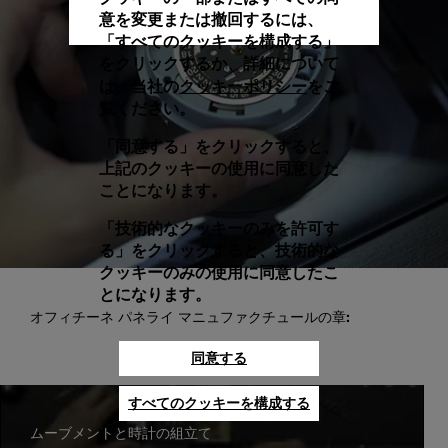
意を変更または撤回するには、
「すべてのクッキーを構成する」
をクリックするか、詳細について
クッキーポリシー
は、当社の
をご
覧ください。
「同意する」をクリックすると、
上記のクッキーの使用に同意した
ことになります。
「技術的なクッキーのみを許可す
る」をクリックすると、技術的な
クッキーのみの使用に同意したこ
とになります。
オフィチーネ パネライ マニュファクチュールの章:
同意する
すべてのクッキーを構成する
ムーブメントと時計の組立て