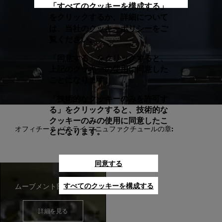
「すべてのクッキーを構成する」
をクリックするか、詳細について
クッキーポリシー
は、当社の
をご
覧ください。
「同意する」をクリックすると、
上記のクッキーの使用に同意した
ことになります。
「技術的なクッキーのみを許可す
る」をクリックすると、技術的な
クッキーのみの使用に同意したこ
オフィチーネ パネライ マニュファクチュールの章:
とになります。
同意する
すべてのクッキーを構成する
ムーブメント部品の製造
詳細を見る