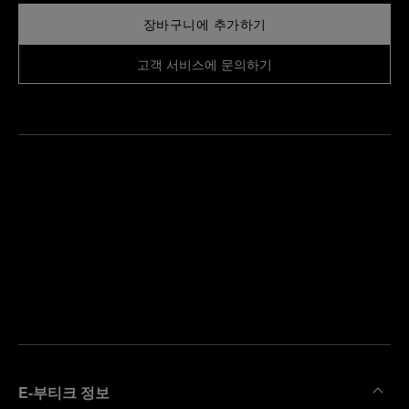
장바구니에 추가하기
고객 서비스에 문의하기
가
까
예
운
약
부
하
티
기
크
찾
기
E-부티크 정보