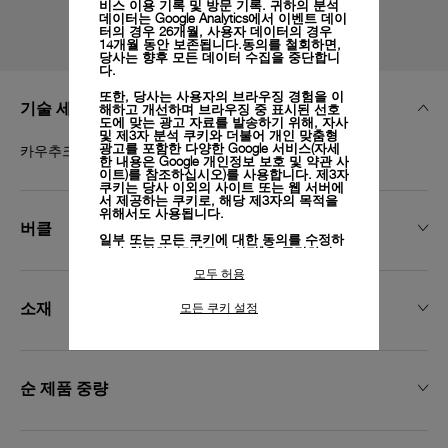
비스 이용 기록 및 방문 기록. 귀하의 분석
데이터는 Google Analytics에서 이벤트 데이
터의 경우 26개월, 사용자 데이터의 경우
14개월 동안 보존됩니다.동의를 철회하면,
당사는 향후 모든 데이터 수집을 중단합니
다.
또한, 당사는 사용자의 브라우징 경험을 이
기술 세부 정보
해하고 개선하며 브라우징 중 표시된 선호
도에 맞는 광고 자료를 발송하기 위해, 자사
및 제3자 분석 쿠키와 더불어 개인 맞춤형
카우추크 블랙, XS, 22/20, BDR
광고를 포함한 다양한 Google 서비스(자세
한 내용은
Google 개인정보 보호 및 약관 사
이트)
를 참조하십시오)를 사용합니다. 제3자
쿠키는 당사 이외의 사이트 또는 웹 서버에
서 제공하는 쿠키로, 해당 제3자의 목적을
위해서도 사용됩니다.
버클
일부 또는 모든 쿠키에 대한 동의를 수정하
거나 철회하려면 "쿠키 설정"을 클릭하거
나,
개인정보 처리방침
의 "쿠키 및 자동으로
모두 허용
수집하는 정보" 섹션을 참조하여 자세히 알
아보십시오.
소재
모든 쿠키 설정
모든 쿠키의 사용에 동의하시려면 "모두 허
용"을 클릭하십시오.
"모두 거부"를 클릭하시면 기술 쿠키만 사
용하는 데 동의하게 됩니다.
순 제품 중량