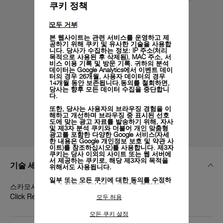
쿠키 정책
모두 거부
본 웹사이트는 관련 서비스를 운영하고 제
공하기 위해 쿠키 및 유사한 기술을 사용합
니다. 당사가 수집하는 정보: IP 주소(처리
목적으로 사용된 후 삭제됨), MAC 주소, 서
비스 이용 기록 및 방문 기록. 귀하의 분석
데이터는 Google Analytics에서 이벤트 데이
터의 경우 26개월, 사용자 데이터의 경우
14개월 동안 보존됩니다.동의를 철회하면,
당사는 향후 모든 데이터 수집을 중단합니
다.
또한, 당사는 사용자의 브라우징 경험을 이
해하고 개선하며 브라우징 중 표시된 선호
도에 맞는 광고 자료를 발송하기 위해, 자사
및 제3자 분석 쿠키와 더불어 개인 맞춤형
광고를 포함한 다양한 Google 서비스(자세
한 내용은
Google 개인정보 보호 및 약관 사
이트)
를 참조하십시오)를 사용합니다. 제3자
쿠키는 당사 이외의 사이트 또는 웹 서버에
서 제공하는 쿠키로, 해당 제3자의 목적을
기술 세부 정보
위해서도 사용됩니다.
일부 또는 모든 쿠키에 대한 동의를 수정하
스카모시아토 다크 브라운, 베이지, XS, 22/18, BA, PAM
거나 철회하려면 "쿠키 설정"을 클릭하거
나,
개인정보 처리방침
의 "쿠키 및 자동으로
Click Release System™
모두 허용
수집하는 정보" 섹션을 참조하여 자세히 알
아보십시오.
모든 쿠키 설정
모든 쿠키의 사용에 동의하시려면 "모두 허