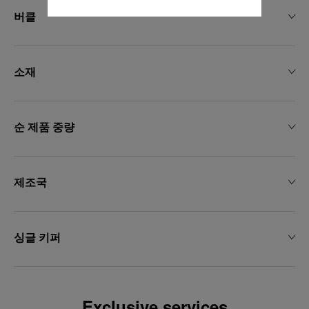
용"을 클릭하십시오.
버클
"모두 거부"를 클릭하시면 기술 쿠키만 사
용하는 데 동의하게 됩니다.
소재
순 제품 중량
제조국
싱글 키퍼
Exclusive services