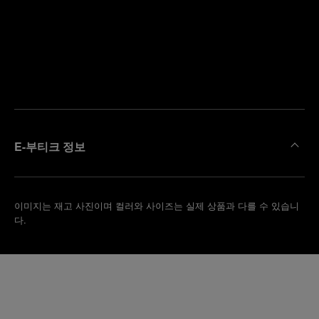
까
예
운
약
부
하
티
기
크
찾
기
E-부티크 정보
이미지는 재고 사진이며 컬러와 사이즈는 실제 상품과 다를 수 있습니
다.