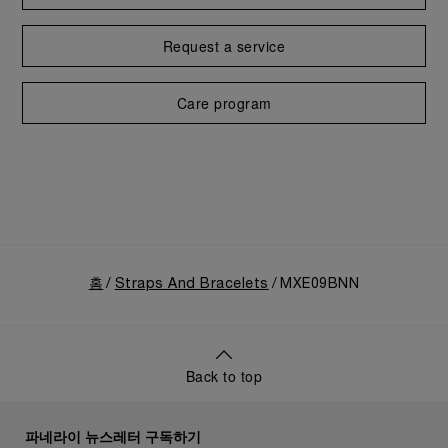
Request a service
Care program
홈
Straps And Bracelets
MXE09BNN
Back to top
파네라이 뉴스레터 구독하기