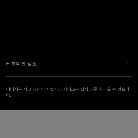
까
예
운
약
부
하
티
기
크
찾
기
E-부티크 정보
이미지는 재고 사진이며 컬러와 사이즈는 실제 상품과 다를 수 있습니
다.