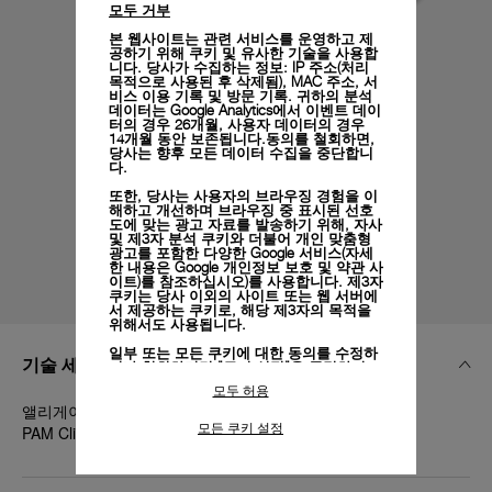
모두 거부
본 웹사이트는 관련 서비스를 운영하고 제
공하기 위해 쿠키 및 유사한 기술을 사용합
니다. 당사가 수집하는 정보: IP 주소(처리
목적으로 사용된 후 삭제됨), MAC 주소, 서
비스 이용 기록 및 방문 기록. 귀하의 분석
데이터는 Google Analytics에서 이벤트 데이
터의 경우 26개월, 사용자 데이터의 경우
14개월 동안 보존됩니다.동의를 철회하면,
당사는 향후 모든 데이터 수집을 중단합니
다.
또한, 당사는 사용자의 브라우징 경험을 이
해하고 개선하며 브라우징 중 표시된 선호
도에 맞는 광고 자료를 발송하기 위해, 자사
및 제3자 분석 쿠키와 더불어 개인 맞춤형
광고를 포함한 다양한 Google 서비스(자세
한 내용은
Google 개인정보 보호 및 약관 사
이트)
를 참조하십시오)를 사용합니다. 제3자
쿠키는 당사 이외의 사이트 또는 웹 서버에
서 제공하는 쿠키로, 해당 제3자의 목적을
위해서도 사용됩니다.
일부 또는 모든 쿠키에 대한 동의를 수정하
기술 세부 정보
거나 철회하려면 "쿠키 설정"을 클릭하거
나,
개인정보 처리방침
의 "쿠키 및 자동으로
모두 허용
수집하는 정보" 섹션을 참조하여 자세히 알
앨리게이터 유광 다크 핑크, 다크 핑크, STD, 20/18, BA,
아보십시오.
모든 쿠키 설정
PAM Click Release System™
모든 쿠키의 사용에 동의하시려면 "모두 허
용"을 클릭하십시오.
"모두 거부"를 클릭하시면 기술 쿠키만 사