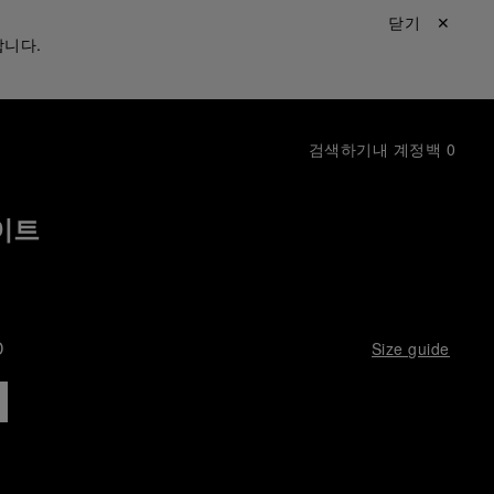
닫기 ✕
합니다.
검색하기
내 계정
백
0
이트
D
Size guide