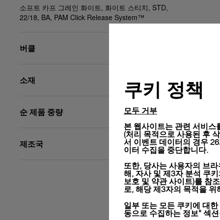
소프트 카프 그레인 화이트, 화이트 스티치, STD,
22/18, BA, PAM Click Release System™
버클
소재
쿠키 정책
모두 거부
순 제품 중량
본 웹사이트는 관련 서비스를
(처리 목적으로 사용된 후 삭제됨
서 이벤트 데이터의 경우 2
제조국
이터 수집을 중단합니다.
또한, 당사는 사용자의 브라
해, 자사 및 제3자 분석 쿠
보호 및 약관 사이트)
를 참조
로, 해당 제3자의 목적을 
일부 또는 모든 쿠키에 대한
동으로 수집하는 정보" 섹