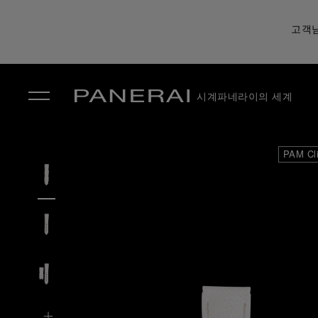
고객님
시계
파네라이의 세계
✕
PAM Cl