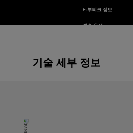
E-부티크 정보
배송 옵션
오피치네 파네라이는 Fed
다.
자세히 보기
기술 세부 정보
반품 정책
파네라이는 고객님의 만족을
을 받으시는 분은 반품 정
자세히 보기
안전한 보안 결제 모드
오피치네 파네라이 플랫
자세히 보기
선물 포장