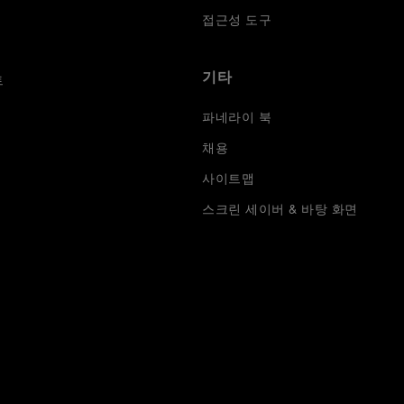
접근성 도구
기타
트
파네라이 북
채용
사이트맵
스크린 세이버 & 바탕 화면