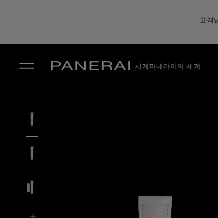
고객님
시계
파네라이의 세계
✕