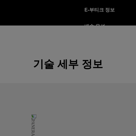
E-부티크 정보
배송 옵션
오피치네 파네라이는 Fed
다.
자세히 보기
기술 세부 정보
반품 정책
파네라이는 고객님의 만족을
을 받으시는 분은 반품 정
자세히 보기
안전한 보안 결제 모드
오피치네 파네라이 플랫
자세히 보기
선물 포장