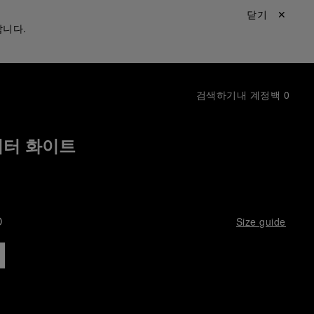
닫기 ✕
합니다.
검색하기
내 계정
백
0
이터 화이트
D
Size guide