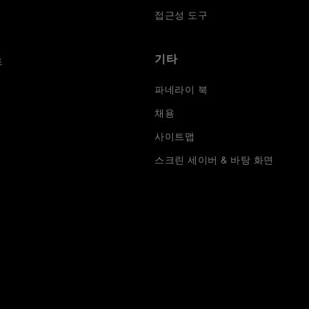
접근성 도구
기타
트
파네라이 북
채용
사이트맵
스크린 세이버 & 바탕 화면