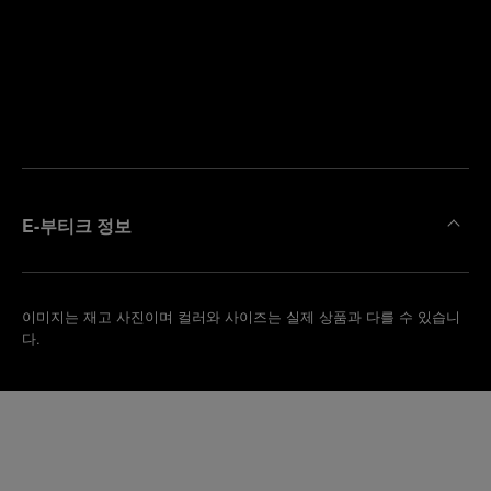
까
예
운
약
부
하
티
기
크
찾
기
E-부티크 정보
이미지는 재고 사진이며 컬러와 사이즈는 실제 상품과 다를 수 있습니
다.