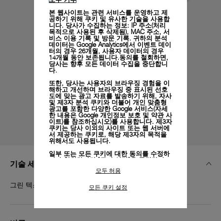
본 웹사이트는 관련 서비스를 운영하고 제
공하기 위해 쿠키 및 유사한 기술을 사용합
니다. 당사가 수집하는 정보: IP 주소(처리
목적으로 사용된 후 삭제됨), MAC 주소, 서
비스 이용 기록 및 방문 기록. 귀하의 분석
데이터는 Google Analytics에서 이벤트 데이
터의 경우 26개월, 사용자 데이터의 경우
14개월 동안 보존됩니다.동의를 철회하면,
당사는 향후 모든 데이터 수집을 중단합니
다.
또한, 당사는 사용자의 브라우징 경험을 이
해하고 개선하며 브라우징 중 표시된 선호
도에 맞는 광고 자료를 발송하기 위해, 자사
및 제3자 분석 쿠키와 더불어 개인 맞춤형
광고를 포함한 다양한 Google 서비스(자세
한 내용은
Google 개인정보 보호 및 약관 사
이트)
를 참조하십시오)를 사용합니다. 제3자
쿠키는 당사 이외의 사이트 또는 웹 서버에
서 제공하는 쿠키로, 해당 제3자의 목적을
위해서도 사용됩니다.
일부 또는 모든 쿠키에 대한 동의를 수정하
거나 철회하려면 "쿠키 설정"을 클릭하거
기술 세부 정보
나,
개인정보 처리방침
의 "쿠키 및 자동으로
모두 허용
수집하는 정보" 섹션을 참조하여 자세히 알
아보십시오.
그린 텍스타일, XL, 24/22
모든 쿠키 설정
모든 쿠키의 사용에 동의하시려면 "모두 허
용"을 클릭하십시오.
"모두 거부"를 클릭하시면 기술 쿠키만 사
용하는 데 동의하게 됩니다.