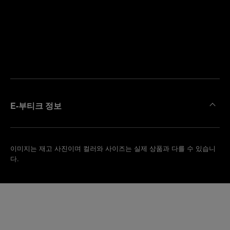
까
예
운
약
부
하
티
기
크
찾
기
E-부티크 정보
이미지는 재고 사진이며 컬러와 사이즈는 실제 상품과 다를 수 있습니
다.