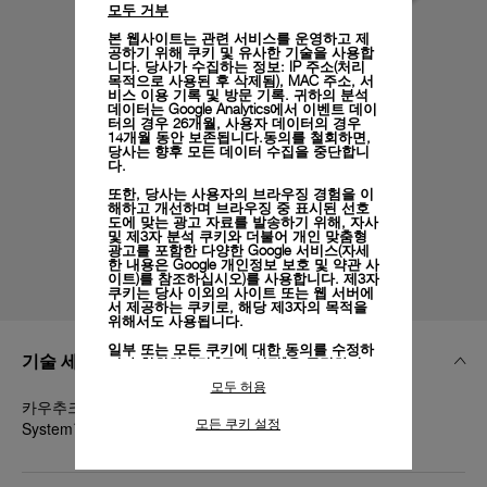
모두 거부
본 웹사이트는 관련 서비스를 운영하고 제
공하기 위해 쿠키 및 유사한 기술을 사용합
니다. 당사가 수집하는 정보: IP 주소(처리
목적으로 사용된 후 삭제됨), MAC 주소, 서
비스 이용 기록 및 방문 기록. 귀하의 분석
데이터는 Google Analytics에서 이벤트 데이
터의 경우 26개월, 사용자 데이터의 경우
14개월 동안 보존됩니다.동의를 철회하면,
당사는 향후 모든 데이터 수집을 중단합니
다.
또한, 당사는 사용자의 브라우징 경험을 이
해하고 개선하며 브라우징 중 표시된 선호
도에 맞는 광고 자료를 발송하기 위해, 자사
및 제3자 분석 쿠키와 더불어 개인 맞춤형
광고를 포함한 다양한 Google 서비스(자세
한 내용은
Google 개인정보 보호 및 약관 사
이트)
를 참조하십시오)를 사용합니다. 제3자
쿠키는 당사 이외의 사이트 또는 웹 서버에
서 제공하는 쿠키로, 해당 제3자의 목적을
위해서도 사용됩니다.
일부 또는 모든 쿠키에 대한 동의를 수정하
기술 세부 정보
거나 철회하려면 "쿠키 설정"을 클릭하거
나,
개인정보 처리방침
의 "쿠키 및 자동으로
모두 허용
수집하는 정보" 섹션을 참조하여 자세히 알
카우추크 레드, STD, 22/18, BA, PAM Click Release
아보십시오.
모든 쿠키 설정
System™
모든 쿠키의 사용에 동의하시려면 "모두 허
용"을 클릭하십시오.
"모두 거부"를 클릭하시면 기술 쿠키만 사