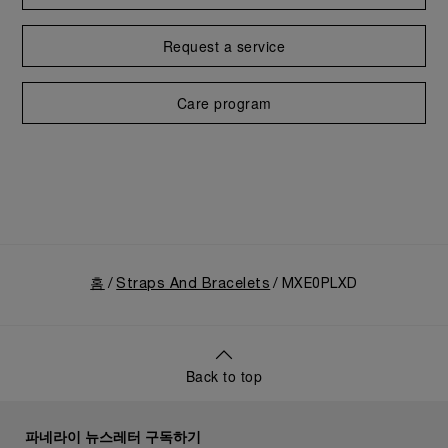
Request a service
Care program
홈
Straps And Bracelets
MXE0PLXD
Back to top
파네라이 뉴스레터 구독하기