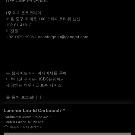
OFFICINE PANERAI®
(주)리치몬트코리아
서울 중구 퇴계로 100 스테이트타워 남산
102-81-41612
이진원 
+82 1670-1936 / concierge.kr@panerai.com
본 웹사이트에서 계좌이체를 통해
이루어진 구매는 HSBC은행에서
제공하는 
채무지급보증 서비스
를 통해 보호됩니다.
© 2026 
PANERAI
Luminor Lab-Id Carbotech™
P.I. 12155270155
PAM00700
49mm
, Carbotech™
크레딧
Limited Edition
50 Pieces
위시리스트에 추가하기