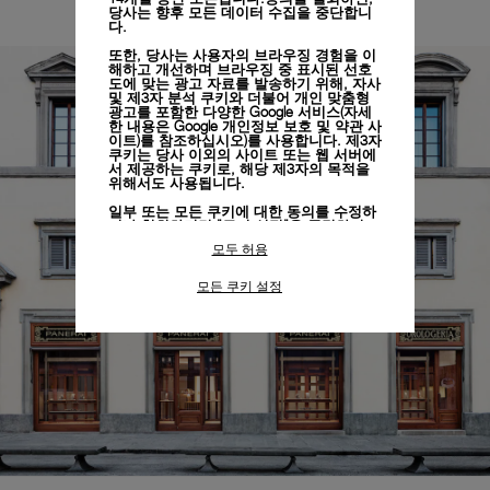
당사는 향후 모든 데이터 수집을 중단합니
다.
또한, 당사는 사용자의 브라우징 경험을 이
해하고 개선하며 브라우징 중 표시된 선호
도에 맞는 광고 자료를 발송하기 위해, 자사
및 제3자 분석 쿠키와 더불어 개인 맞춤형
광고를 포함한 다양한 Google 서비스(자세
한 내용은
Google 개인정보 보호 및 약관 사
이트)
를 참조하십시오)를 사용합니다. 제3자
쿠키는 당사 이외의 사이트 또는 웹 서버에
서 제공하는 쿠키로, 해당 제3자의 목적을
위해서도 사용됩니다.
일부 또는 모든 쿠키에 대한 동의를 수정하
거나 철회하려면 "쿠키 설정"을 클릭하거
나,
개인정보 처리방침
의 "쿠키 및 자동으로
모두 허용
수집하는 정보" 섹션을 참조하여 자세히 알
아보십시오.
모든 쿠키 설정
모든 쿠키의 사용에 동의하시려면 "모두 허
용"을 클릭하십시오.
"모두 거부"를 클릭하시면 기술 쿠키만 사
용하는 데 동의하게 됩니다.