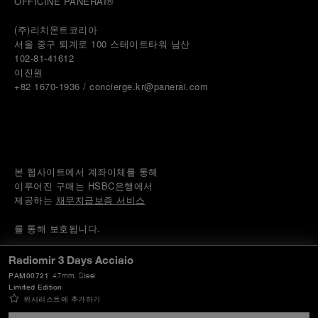
OFFICINE PANERAI®
(주)리치몬트코리아
서울 중구 퇴계로 100 스테이트타워 남산
102-81-41612
이진원 
+82 1670-1936 / concierge.kr@panerai.com
본 웹사이트에서 계좌이체를 통해
이루어진 구매는 HSBC은행에서
제공하는 
채무지급보증 서비스
를 통해 보호됩니다.
© 2026 
PANERAI
Radiomir 3 Days Acciaio
P.I. 12155270155
PAM00721
47mm
, Steel
크레딧
Limited Edition
위시리스트에 추가하기