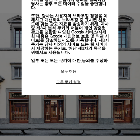
당사는 향후 모든 데이터 수집을 중단합니
다.
또한, 당사는 사용자의 브라우징 경험을 이
해하고 개선하며 브라우징 중 표시된 선호
도에 맞는 광고 자료를 발송하기 위해, 자사
및 제3자 분석 쿠키와 더불어 개인 맞춤형
광고를 포함한 다양한 Google 서비스(자세
한 내용은
Google 개인정보 보호 및 약관 사
이트)
를 참조하십시오)를 사용합니다. 제3자
쿠키는 당사 이외의 사이트 또는 웹 서버에
서 제공하는 쿠키로, 해당 제3자의 목적을
위해서도 사용됩니다.
일부 또는 모든 쿠키에 대한 동의를 수정하
거나 철회하려면 "쿠키 설정"을 클릭하거
나,
개인정보 처리방침
의 "쿠키 및 자동으로
모두 허용
수집하는 정보" 섹션을 참조하여 자세히 알
아보십시오.
모든 쿠키 설정
모든 쿠키의 사용에 동의하시려면 "모두 허
용"을 클릭하십시오.
"모두 거부"를 클릭하시면 기술 쿠키만 사
용하는 데 동의하게 됩니다.