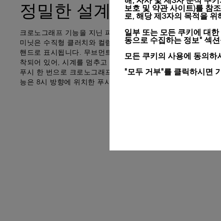
해, 자사 및 제3자 분석 쿠
정밀한
설계
보호 및 약관 사이트)
를 참조
로, 해당 제3자의 목적을 
일부 또는 모든 쿠키에 대한
크로노그래프 기능을 지닌 파네라이의 오토매틱 무브먼트, P.9
동으로 수집하는 정보" 섹
미닛은 수직형 클러치와 컬럼 휠을 탑재하고 있어 60초마다 한
핸드로 표시됩니다. 무브먼트에는 본래 파일럿을 위해 디자인된
모든 쿠키의 사용에 동의하시
착되어 있어, 시계를 멈추고 재설정한 후 재작동시키는 3가지 
"모두 거부"를 클릭하시면 
푸시 한 번으로 크로노그래프 핸즈를 즉시 재설정 및 재작동시킬
능은 8시 방향에 위치한 푸시 버튼과 두 가지 특허받은 메커니