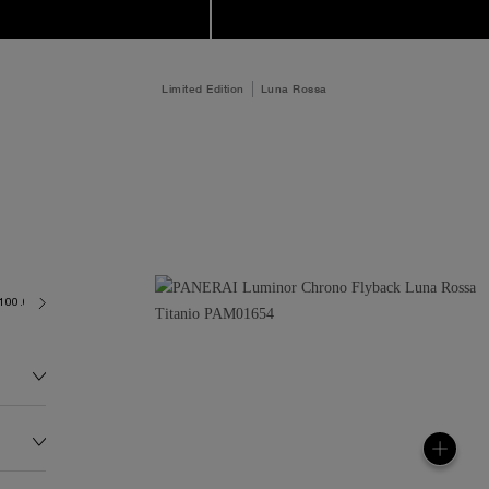
Limited Edition
Luna Rossa
~100.0 metres)
P9100
122.0G