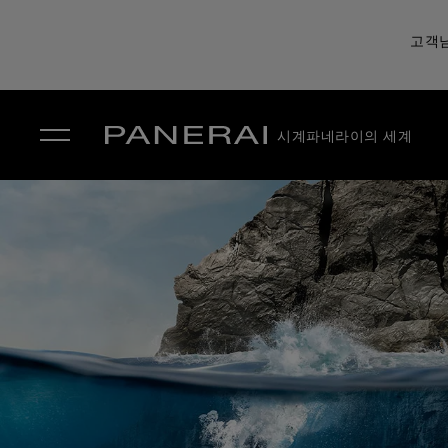
고객님
시계
파네라이의 세계
✕