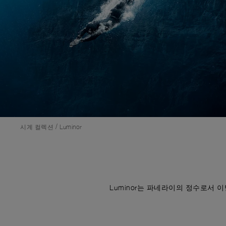
/
시계 컬렉션
Luminor
Luminor는 파네라이의 정수로서