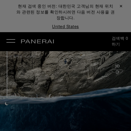
현재 검색 중인 버전:
대한민국
고객님의 현재 위치
닫기 ✕
와 관련된 정보를 확인하시려면 다음 버전 사용을 권
장합니다.
United States
검색
백
0
하기
/
시계 컬렉션
Luminor