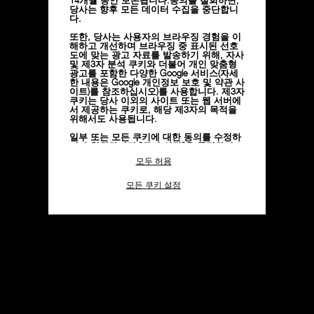
당사는 향후 모든 데이터 수집을 중단합니
다.
획기적인 혁신
또한, 당사는 사용자의 브라우징 경험을 이
벌크 메탈릭 글래스로 제작된 최초의 기계식 시계 케이스
해하고 개선하며 브라우징 중 표시된 선호
도에 맞는 광고 자료를 발송하기 위해, 자사
충격에 강한 내구성
및 제3자 분석 쿠키와 더불어 개인 맞춤형
광고를 포함한 다양한 Google 서비스(자세
한 내용은
Google 개인정보 보호 및 약관 사
이트)
를 참조하십시오)를 사용합니다. 제3자
쿠키는 당사 이외의 사이트 또는 웹 서버에
서 제공하는 쿠키로, 해당 제3자의 목적을
위해서도 사용됩니다.
드러나지 않는 은밀한 혁신
일부 또는 모든 쿠키에 대한 동의를 수정하
거나 철회하려면 "쿠키 설정"을 클릭하거
나,
개인정보 처리방침
의 "쿠키 및 자동으로
모두 허용
수집하는 정보" 섹션을 참조하여 자세히 알
아보십시오.
LUMINOR SUBMERSIBLE 1950
모든 쿠키 설정
모든 쿠키의 사용에 동의하시려면 "모두 허
용"을 클릭하십시오.
BMG-TECH™
"모두 거부"를 클릭하시면 기술 쿠키만 사
용하는 데 동의하게 됩니다.
3 DAYS automatic - 47 mm
PAM00692
디자인과 새로운 소재에 대한 끊임없는 연구 끝에 완성한 획기적인
혁신을 통해 BMG-TECH™로 제작된 최초의 기계식 시계 케이스를