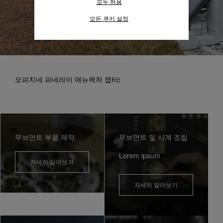
모두 허용
수집하는 정보" 섹션을 참조하여 자세히 알
아보십시오.
모든 쿠키 설정
모든 쿠키의 사용에 동의하시려면 "모두 허
용"을 클릭하십시오.
"모두 거부"를 클릭하시면 기술 쿠키만 사
용하는 데 동의하게 됩니다.
오피치네 파네라이 매뉴팩처 챕터:
무브먼트 부품 제작
무브먼트 및 시계 조립
Lorem ipsum
자세히 알아보기
자세히 알아보기