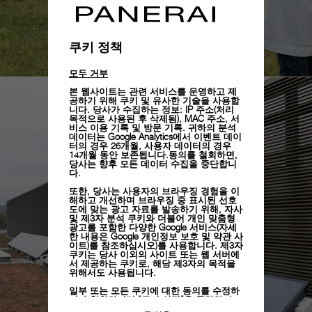
쿠키 정책
모두 거부
본 웹사이트는 관련 서비스를 운영하고 제
공하기 위해 쿠키 및 유사한 기술을 사용합
니다. 당사가 수집하는 정보: IP 주소(처리
목적으로 사용된 후 삭제됨), MAC 주소, 서
비스 이용 기록 및 방문 기록. 귀하의 분석
데이터는 Google Analytics에서 이벤트 데이
터의 경우 26개월, 사용자 데이터의 경우
14개월 동안 보존됩니다.동의를 철회하면,
당사는 향후 모든 데이터 수집을 중단합니
다.
또한, 당사는 사용자의 브라우징 경험을 이
해하고 개선하며 브라우징 중 표시된 선호
도에 맞는 광고 자료를 발송하기 위해, 자사
및 제3자 분석 쿠키와 더불어 개인 맞춤형
광고를 포함한 다양한 Google 서비스(자세
한 내용은
Google 개인정보 보호 및 약관 사
이트)
를 참조하십시오)를 사용합니다. 제3자
쿠키는 당사 이외의 사이트 또는 웹 서버에
서 제공하는 쿠키로, 해당 제3자의 목적을
위해서도 사용됩니다.
일부 또는 모든 쿠키에 대한 동의를 수정하
거나 철회하려면 "쿠키 설정"을 클릭하거
나,
개인정보 처리방침
의 "쿠키 및 자동으로